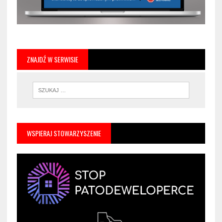
ZNAJDŹ W SERWISIE
WSPIERAJ STOWARZYSZENIE