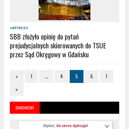
ARTYKUŁY
SBB złożyło opinię do pytań
prejudycjalnych skierowanych do TSUE
przez Sąd Okręgowy w Gdańsku
«
1
…
4
5
6
7
»
DAROWIZNY