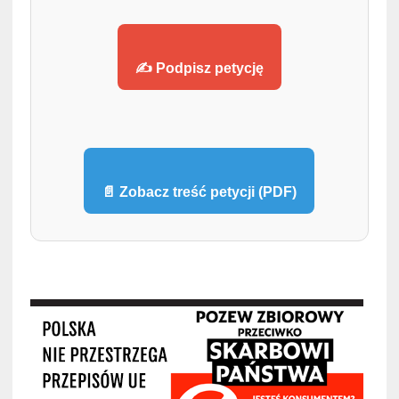
✍️ Podpisz petycję
📄 Zobacz treść petycji (PDF)