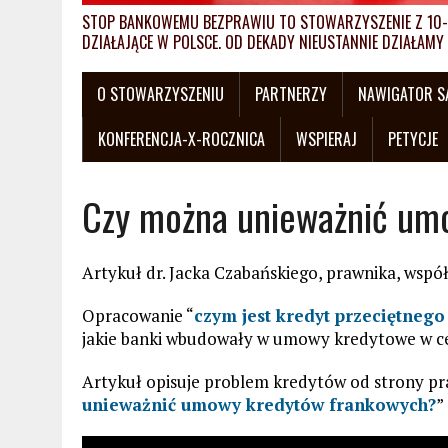
STOP BANKOWEMU BEZPRAWIU TO STOWARZYSZENIE Z 10-L
DZIAŁAJĄCE W POLSCE. OD DEKADY NIEUSTANNIE DZIAŁA
O STOWARZYSZENIU
PARTNERZY
NAWIGATOR 
KONFERENCJA-X-ROCZNICA
WSPIERAJ
PETYCJE
Czy można unieważnić um
Artykuł dr. Jacka Czabańskiego, prawnika, wspó
Opracowanie “
czym jest kredyt przeciętneg
jakie banki wbudowały w umowy kredytowe w ce
Artykuł opisuje problem kredytów od strony pr
unieważnić umowy kredytów frankowych?
”