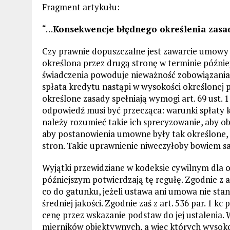
Fragment artykułu:
“…
Konsekwencje błędnego określenia zasad
Czy prawnie dopuszczalne jest zawarcie umowy s
określona przez drugą stronę w terminie późni
świadczenia powoduje nieważność zobowiązania.
spłata kredytu nastąpi w wysokości określonej p
określone zasady spełniają wymogi art. 69 ust.
odpowiedź musi być przecząca: warunki spłaty 
należy rozumieć takie ich sprecyzowanie, aby ob
aby postanowienia umowne były tak określone, 
stron. Takie uprawnienie niweczyłoby bowiem s
Wyjątki przewidziane w kodeksie cywilnym dla 
późniejszym potwierdzają tę regułę. Zgodnie z a
co do gatunku, jeżeli ustawa ani umowa nie stan
średniej jakości. Zgodnie zaś z art. 536 par. 1 k
cenę przez wskazanie podstaw do jej ustalenia.
mierników obiektywnych, a więc których wysokość