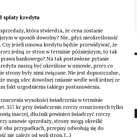
 spłaty kredytu
przedaży, która stwierdza, że cena zostanie
ejszym w sposób dowolny? Nie, gdyż nieokreśloność
 Czy jeżeli umowa kredytu będzie przewidywać, że
rzez jedną ze stron w terminie późniejszym, to tak
 1 prawa bankowego? Na tak postawione pytanie
kredytu muszą być określone w umowie, przez co
ie strony były nimi związane. Nie jest dopuszczalne,
że mogą ulec dowolnej zmianie wedle woli jednej ze
am fakt uzgodnienia takiego postanowienia.
oznaczenia wysokości świadczenia w terminie
rt. 357 kc przy świadczeniu rzeczy oznaczonych tylko
owią inaczej, dłużnik powinien świadczyć rzeczy
c przy umowie sprzedaży, strony mogą określić
 W obu przypadkach, przepisy odwołują się do
 nie zależy od woli stron. […]