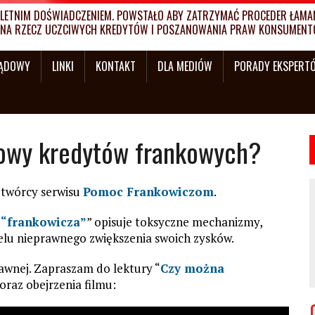
ETNIM DOŚWIADCZENIEM. POWSTAŁO ABY ZATRZYMAĆ PROCEDER ŁAMANI
MY NA RZECZ UCZCIWYCH KREDYTÓW I POSZANOWANIA PRAW KONSUMENT
SĄDOWY
LINKI
KONTAKT
DLA MEDIÓW
PORADY EKSPERT
owy kredytów frankowych?
łtwórcy serwisu
Pomoc Frankowiczom
.
o “frankowicza”
” opisuje toksyczne mechanizmy,
lu nieprawnego zwiększenia swoich zysków.
awnej. Zapraszam do lektury “
Czy można
 oraz obejrzenia filmu: