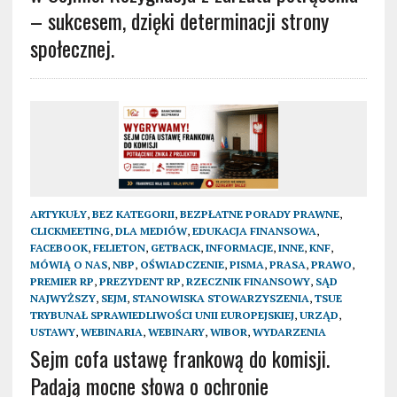
– sukcesem, dzięki determinacji strony
społecznej.
ARTYKUŁY
,
BEZ KATEGORII
,
BEZPŁATNE PORADY PRAWNE
,
CLICKMEETING
,
DLA MEDIÓW
,
EDUKACJA FINANSOWA
,
FACEBOOK
,
FELIETON
,
GETBACK
,
INFORMACJE
,
INNE
,
KNF
,
MÓWIĄ O NAS
,
NBP
,
OŚWIADCZENIE
,
PISMA
,
PRASA
,
PRAWO
,
PREMIER RP
,
PREZYDENT RP
,
RZECZNIK FINANSOWY
,
SĄD
NAJWYŻSZY
,
SEJM
,
STANOWISKA STOWARZYSZENIA
,
TSUE
TRYBUNAŁ SPRAWIEDLIWOŚCI UNII EUROPEJSKIEJ
,
URZĄD
,
USTAWY
,
WEBINARIA
,
WEBINARY
,
WIBOR
,
WYDARZENIA
Sejm cofa ustawę frankową do komisji.
Padają mocne słowa o ochronie