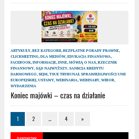
ARTYKUŁY
,
BEZ KATEGORII
,
BEZPŁATNE PORADY PRAWNE
,
CLICKMEETING
,
DLA MEDIÓW
,
EDUKACJA FINANSOWA
,
FACEBOOK
,
INFORMACJE
,
INNE
,
MÓWIĄ O NAS
,
RZECZNIK
FINANSOWY
,
SĄD NAJWYŻSZY
,
SANKCJA KREDYTU
DARMOWEGO
,
SEJM
,
TSUE TRYBUNAŁ SPRAWIEDLIWOŚCI UNII
EUROPEJSKIEJ
,
USTAWY
,
WEBINARIA
,
WEBINARY
,
WIBOR
,
WYDARZENIA
Koniec majówki – czas na działanie
1
2
…
4
»
DAROWIZNY