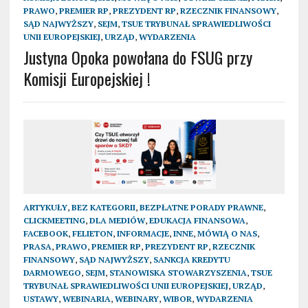
PRAWO
,
PREMIER RP
,
PREZYDENT RP
,
RZECZNIK FINANSOWY
,
SĄD NAJWYŻSZY
,
SEJM
,
TSUE TRYBUNAŁ SPRAWIEDLIWOŚCI
UNII EUROPEJSKIEJ
,
URZĄD
,
WYDARZENIA
Justyna Opoka powołana do FSUG przy
Komisji Europejskiej !
ARTYKUŁY
,
BEZ KATEGORII
,
BEZPŁATNE PORADY PRAWNE
,
CLICKMEETING
,
DLA MEDIÓW
,
EDUKACJA FINANSOWA
,
FACEBOOK
,
FELIETON
,
INFORMACJE
,
INNE
,
MÓWIĄ O NAS
,
PRASA
,
PRAWO
,
PREMIER RP
,
PREZYDENT RP
,
RZECZNIK
FINANSOWY
,
SĄD NAJWYŻSZY
,
SANKCJA KREDYTU
DARMOWEGO
,
SEJM
,
STANOWISKA STOWARZYSZENIA
,
TSUE
TRYBUNAŁ SPRAWIEDLIWOŚCI UNII EUROPEJSKIEJ
,
URZĄD
,
USTAWY
,
WEBINARIA
,
WEBINARY
,
WIBOR
,
WYDARZENIA