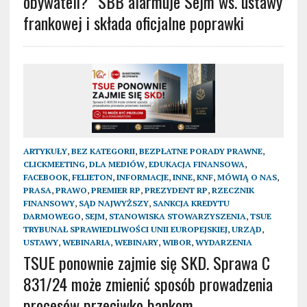
obywateli?” SBB alarmuje Sejm ws. ustawy
frankowej i składa oficjalne poprawki
ARTYKUŁY
,
BEZ KATEGORII
,
BEZPŁATNE PORADY PRAWNE
,
CLICKMEETING
,
DLA MEDIÓW
,
EDUKACJA FINANSOWA
,
FACEBOOK
,
FELIETON
,
INFORMACJE
,
INNE
,
KNF
,
MÓWIĄ O NAS
,
PRASA
,
PRAWO
,
PREMIER RP
,
PREZYDENT RP
,
RZECZNIK
FINANSOWY
,
SĄD NAJWYŻSZY
,
SANKCJA KREDYTU
DARMOWEGO
,
SEJM
,
STANOWISKA STOWARZYSZENIA
,
TSUE
TRYBUNAŁ SPRAWIEDLIWOŚCI UNII EUROPEJSKIEJ
,
URZĄD
,
USTAWY
,
WEBINARIA
,
WEBINARY
,
WIBOR
,
WYDARZENIA
TSUE ponownie zajmie się SKD. Sprawa C
831/24 może zmienić sposób prowadzenia
procesów przeciwko bankom