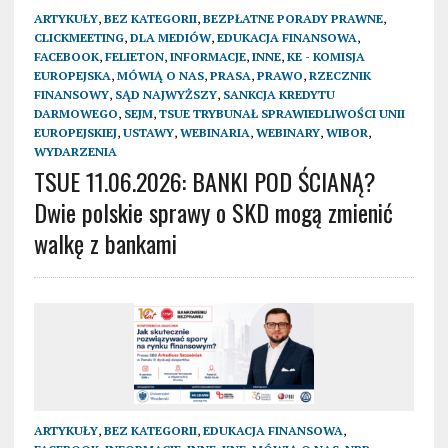
ARTYKUŁY
,
BEZ KATEGORII
,
BEZPŁATNE PORADY PRAWNE
,
CLICKMEETING
,
DLA MEDIÓW
,
EDUKACJA FINANSOWA
,
FACEBOOK
,
FELIETON
,
INFORMACJE
,
INNE
,
KE - KOMISJA
EUROPEJSKA
,
MÓWIĄ O NAS
,
PRASA
,
PRAWO
,
RZECZNIK
FINANSOWY
,
SĄD NAJWYŻSZY
,
SANKCJA KREDYTU
DARMOWEGO
,
SEJM
,
TSUE TRYBUNAŁ SPRAWIEDLIWOŚCI UNII
EUROPEJSKIEJ
,
USTAWY
,
WEBINARIA
,
WEBINARY
,
WIBOR
,
WYDARZENIA
TSUE 11.06.2026: BANKI POD ŚCIANĄ?
Dwie polskie sprawy o SKD mogą zmienić
walkę z bankami
ARTYKUŁY
,
BEZ KATEGORII
,
EDUKACJA FINANSOWA
,