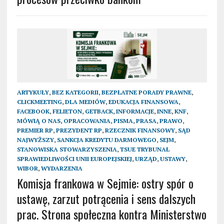
ARTYKUŁY
,
BEZ KATEGORII
,
BEZPŁATNE PORADY PRAWNE
,
CLICKMEETING
,
DLA MEDIÓW
,
EDUKACJA FINANSOWA
,
FACEBOOK
,
FELIETON
,
GETBACK
,
INFORMACJE
,
INNE
,
KNF
,
MÓWIĄ O NAS
,
OPRACOWANIA
,
PISMA
,
PRASA
,
PRAWO
,
PREMIER RP
,
PREZYDENT RP
,
RZECZNIK FINANSOWY
,
SĄD
NAJWYŻSZY
,
SANKCJA KREDYTU DARMOWEGO
,
SEJM
,
STANOWISKA STOWARZYSZENIA
,
TSUE TRYBUNAŁ
SPRAWIEDLIWOŚCI UNII EUROPEJSKIEJ
,
URZĄD
,
USTAWY
,
WIBOR
,
WYDARZENIA
Komisja frankowa w Sejmie: ostry spór o
ustawę, zarzut potrącenia i sens dalszych
prac. Strona społeczna kontra Ministerstwo