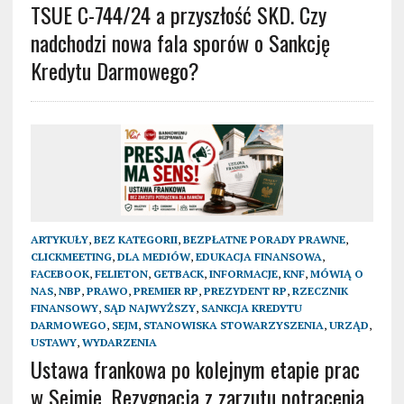
TSUE C-744/24 a przyszłość SKD. Czy
nadchodzi nowa fala sporów o Sankcję
Kredytu Darmowego?
ARTYKUŁY
,
BEZ KATEGORII
,
BEZPŁATNE PORADY PRAWNE
,
CLICKMEETING
,
DLA MEDIÓW
,
EDUKACJA FINANSOWA
,
FACEBOOK
,
FELIETON
,
GETBACK
,
INFORMACJE
,
KNF
,
MÓWIĄ O
NAS
,
NBP
,
PRAWO
,
PREMIER RP
,
PREZYDENT RP
,
RZECZNIK
FINANSOWY
,
SĄD NAJWYŻSZY
,
SANKCJA KREDYTU
DARMOWEGO
,
SEJM
,
STANOWISKA STOWARZYSZENIA
,
URZĄD
,
USTAWY
,
WYDARZENIA
Ustawa frankowa po kolejnym etapie prac
w Sejmie. Rezygnacja z zarzutu potrącenia