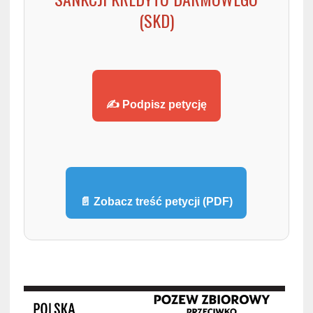
(SKD)
✍️ Podpisz petycję
📄 Zobacz treść petycji (PDF)