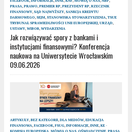
FACEBOOK
,
INFORMACJE
,
INNE
,
KNF
,
MÓWIĄ O NAS
,
NBP
,
PRASA
,
PRAWO
,
PREMIER RP
,
PREZYDENT RP
,
RZECZNIK
FINANSOWY
,
SĄD NAJWYŻSZY
,
SANKCJA KREDYTU
DARMOWEGO
,
SEJM
,
STANOWISKA STOWARZYSZENIA
,
TSUE
TRYBUNAŁ SPRAWIEDLIWOŚCI UNII EUROPEJSKIEJ
,
URZĄD
,
USTAWY
,
WIBOR
,
WYDARZENIA
Jak rozwiązywać spory z bankami i
instytucjami finansowymi? Konferencja
naukowa na Uniwersytecie Wrocławskim
09.06.2026
ARTYKUŁY
,
BEZ KATEGORII
,
DLA MEDIÓW
,
EDUKACJA
FINANSOWA
,
FACEBOOK
,
FSUG
,
INFORMACJE
,
INNE
,
KE -
KOMISJA EUROPEJSKA
,
MÓWIĄ O NAS
,
OŚWIADCZENIE
,
PRASA
,