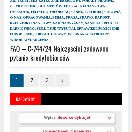
ARTYKUŁY
,
BEZ KATEGORII
,
BEZPŁATNE PORADY PRAWNE
,
CLICKMEETING
,
DLA MEDIÓW
,
EDUKACJA FINANSOWA
,
FACEBOOK
,
FELIETON
,
INFORMACJE
,
INNE
,
INSTRUKCJE
,
MÓWIĄ
O NAS
,
OPRACOWANIA
,
PISMA
,
PRASA
,
PRAWO
,
RAPORT
,
RZECZNIK FINANSOWY
,
SĄD NAJWYŻSZY
,
SANKCJA KREDYTU
DARMOWEGO
,
SEJM
,
TSUE TRYBUNAŁ SPRAWIEDLIWOŚCI UNII
EUROPEJSKIEJ
,
URZĄD
,
USTAWY
,
WEBINARIA
,
WEBINARY
,
WIBOR
,
WYDARZENIA
FAQ – C-744/24 Najczęściej zadawane
pytania kredytobiorców
1
2
3
»
DAROWIZNY