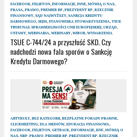
FACEBOOK
,
FELIETON
,
INFORMACJE
,
INNE
,
MÓWIĄ O NAS
,
PRASA
,
PRAWO
,
PREMIER RP
,
PREZYDENT RP
,
RZECZNIK
FINANSOWY
,
SĄD NAJWYŻSZY
,
SANKCJA KREDYTU
DARMOWEGO
,
SEJM
,
STANOWISKA STOWARZYSZENIA
,
TSUE
TRYBUNAŁ SPRAWIEDLIWOŚCI UNII EUROPEJSKIEJ
,
URZĄD
,
USTAWY
,
WEBINARIA
,
WEBINARY
,
WIBOR
,
WYDARZENIA
TSUE C-744/24 a przyszłość SKD. Czy
nadchodzi nowa fala sporów o Sankcję
Kredytu Darmowego?
ARTYKUŁY
,
BEZ KATEGORII
,
BEZPŁATNE PORADY PRAWNE
,
CLICKMEETING
,
DLA MEDIÓW
,
EDUKACJA FINANSOWA
,
FACEBOOK
,
FELIETON
,
GETBACK
,
INFORMACJE
,
KNF
,
MÓWIĄ O
NAS
,
NBP
,
PRAWO
,
PREMIER RP
,
PREZYDENT RP
,
RZECZNIK