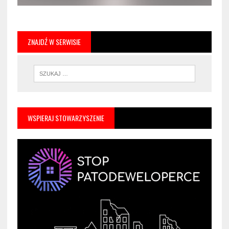
ZNAJDŹ W SERWISIE
WSPIERAJ STOWARZYSZENIE