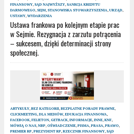
FINANSOWY
,
SĄD NAJWYŻSZY
,
SANKCJA KREDYTU
DARMOWEGO
,
SEJM
,
STANOWISKA STOWARZYSZENIA
,
URZĄD
,
USTAWY
,
WYDARZENIA
Ustawa frankowa po kolejnym etapie prac
w Sejmie. Rezygnacja z zarzutu potrącenia
– sukcesem, dzięki determinacji strony
społecznej.
ARTYKUŁY
,
BEZ KATEGORII
,
BEZPŁATNE PORADY PRAWNE
,
CLICKMEETING
,
DLA MEDIÓW
,
EDUKACJA FINANSOWA
,
FACEBOOK
,
FELIETON
,
GETBACK
,
INFORMACJE
,
INNE
,
KNF
,
MÓWIĄ O NAS
,
NBP
,
OŚWIADCZENIE
,
PISMA
,
PRASA
,
PRAWO
,
PREMIER RP
,
PREZYDENT RP
,
RZECZNIK FINANSOWY
,
SĄD