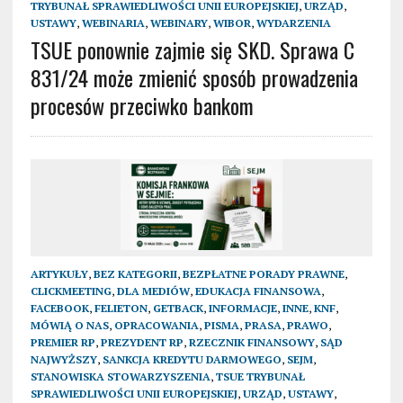
TRYBUNAŁ SPRAWIEDLIWOŚCI UNII EUROPEJSKIEJ
,
URZĄD
,
USTAWY
,
WEBINARIA
,
WEBINARY
,
WIBOR
,
WYDARZENIA
TSUE ponownie zajmie się SKD. Sprawa C
831/24 może zmienić sposób prowadzenia
procesów przeciwko bankom
ARTYKUŁY
,
BEZ KATEGORII
,
BEZPŁATNE PORADY PRAWNE
,
CLICKMEETING
,
DLA MEDIÓW
,
EDUKACJA FINANSOWA
,
FACEBOOK
,
FELIETON
,
GETBACK
,
INFORMACJE
,
INNE
,
KNF
,
MÓWIĄ O NAS
,
OPRACOWANIA
,
PISMA
,
PRASA
,
PRAWO
,
PREMIER RP
,
PREZYDENT RP
,
RZECZNIK FINANSOWY
,
SĄD
NAJWYŻSZY
,
SANKCJA KREDYTU DARMOWEGO
,
SEJM
,
STANOWISKA STOWARZYSZENIA
,
TSUE TRYBUNAŁ
SPRAWIEDLIWOŚCI UNII EUROPEJSKIEJ
,
URZĄD
,
USTAWY
,