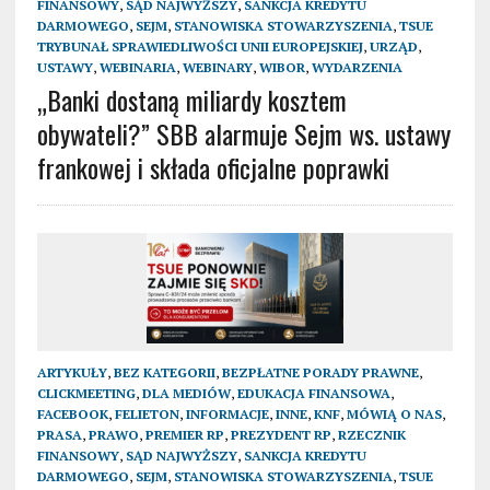
FINANSOWY
,
SĄD NAJWYŻSZY
,
SANKCJA KREDYTU
DARMOWEGO
,
SEJM
,
STANOWISKA STOWARZYSZENIA
,
TSUE
TRYBUNAŁ SPRAWIEDLIWOŚCI UNII EUROPEJSKIEJ
,
URZĄD
,
USTAWY
,
WEBINARIA
,
WEBINARY
,
WIBOR
,
WYDARZENIA
„Banki dostaną miliardy kosztem
obywateli?” SBB alarmuje Sejm ws. ustawy
frankowej i składa oficjalne poprawki
ARTYKUŁY
,
BEZ KATEGORII
,
BEZPŁATNE PORADY PRAWNE
,
CLICKMEETING
,
DLA MEDIÓW
,
EDUKACJA FINANSOWA
,
FACEBOOK
,
FELIETON
,
INFORMACJE
,
INNE
,
KNF
,
MÓWIĄ O NAS
,
PRASA
,
PRAWO
,
PREMIER RP
,
PREZYDENT RP
,
RZECZNIK
FINANSOWY
,
SĄD NAJWYŻSZY
,
SANKCJA KREDYTU
DARMOWEGO
,
SEJM
,
STANOWISKA STOWARZYSZENIA
,
TSUE