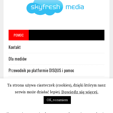
POMOC
Kontakt
Dla mediów
Przewodnik po platformie DISQUS i pomoc
Regulamin platformy DISQUS w serwisie BankoweBezprawie.pl
Ta strona używa ciasteczek (cookies), dzięki którym nasz
serwis może działać lepiej.
Dowiedz się więcej.
OK, rozumiem
STOP BANKOWEMU BEZPRAWIU
|
POLITYKA PRYWATNOŚCI I PLIKÓW COOKIES
|
REGULAMIN STRONY INTERNETOWEJ
|
BIURO@BANKOWEBEZPRAWIE.PL
| 2026