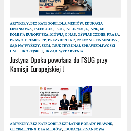
ARTYKUŁY
,
BEZ KATEGORII
,
DLA MEDIÓW
,
EDUKACJA
FINANSOWA
,
FACEBOOK
,
FSUG
,
INFORMACJE
,
INNE
,
KE -
KOMISJA EUROPEJSKA
,
MÓWIĄ O NAS
,
OŚWIADCZENIE
,
PRASA
,
PRAWO
,
PREMIER RP
,
PREZYDENT RP
,
RZECZNIK FINANSOWY
,
SĄD NAJWYŻSZY
,
SEJM
,
TSUE TRYBUNAŁ SPRAWIEDLIWOŚCI
UNII EUROPEJSKIEJ
,
URZĄD
,
WYDARZENIA
Justyna Opoka powołana do FSUG przy
Komisji Europejskiej !
ARTYKUŁY
,
BEZ KATEGORII
,
BEZPŁATNE PORADY PRAWNE
,
CLICKMEETING
,
DLA MEDIÓW
,
EDUKACJA FINANSOWA
,