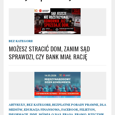
BEZ KATEGORII
MOŻESZ STRACIĆ DOM, ZANIM SĄD
SPRAWDZI, CZY BANK MIAŁ RACJĘ
ARTYKUŁY
,
BEZ KATEGORII
,
BEZPŁATNE PORADY PRAWNE
,
DLA
MEDIÓW
,
EDUKACJA FINANSOWA
,
FACEBOOK
,
FELIETON
,
INFORMACJE
,
INNE
,
MÓWIĄ O NAS
,
PRASA
,
PRAWO
,
RZECZNIK