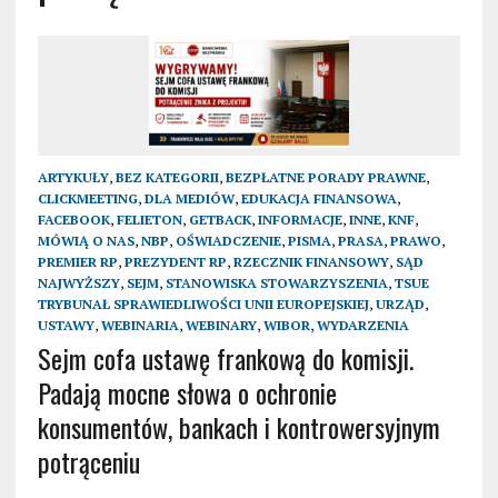
ARTYKUŁY
,
BEZ KATEGORII
,
BEZPŁATNE PORADY PRAWNE
,
CLICKMEETING
,
DLA MEDIÓW
,
EDUKACJA FINANSOWA
,
FACEBOOK
,
FELIETON
,
GETBACK
,
INFORMACJE
,
INNE
,
KNF
,
MÓWIĄ O NAS
,
NBP
,
OŚWIADCZENIE
,
PISMA
,
PRASA
,
PRAWO
,
PREMIER RP
,
PREZYDENT RP
,
RZECZNIK FINANSOWY
,
SĄD
NAJWYŻSZY
,
SEJM
,
STANOWISKA STOWARZYSZENIA
,
TSUE
TRYBUNAŁ SPRAWIEDLIWOŚCI UNII EUROPEJSKIEJ
,
URZĄD
,
USTAWY
,
WEBINARIA
,
WEBINARY
,
WIBOR
,
WYDARZENIA
Sejm cofa ustawę frankową do komisji.
Padają mocne słowa o ochronie
konsumentów, bankach i kontrowersyjnym
potrąceniu