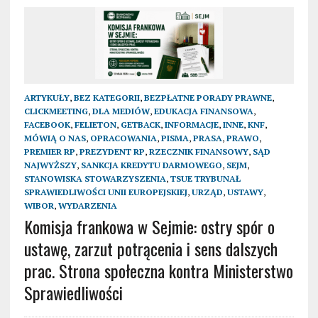
ARTYKUŁY
,
BEZ KATEGORII
,
BEZPŁATNE PORADY PRAWNE
,
CLICKMEETING
,
DLA MEDIÓW
,
EDUKACJA FINANSOWA
,
FACEBOOK
,
FELIETON
,
GETBACK
,
INFORMACJE
,
INNE
,
KNF
,
MÓWIĄ O NAS
,
OPRACOWANIA
,
PISMA
,
PRASA
,
PRAWO
,
PREMIER RP
,
PREZYDENT RP
,
RZECZNIK FINANSOWY
,
SĄD
NAJWYŻSZY
,
SANKCJA KREDYTU DARMOWEGO
,
SEJM
,
STANOWISKA STOWARZYSZENIA
,
TSUE TRYBUNAŁ
SPRAWIEDLIWOŚCI UNII EUROPEJSKIEJ
,
URZĄD
,
USTAWY
,
WIBOR
,
WYDARZENIA
Komisja frankowa w Sejmie: ostry spór o
ustawę, zarzut potrącenia i sens dalszych
prac. Strona społeczna kontra Ministerstwo
Sprawiedliwości