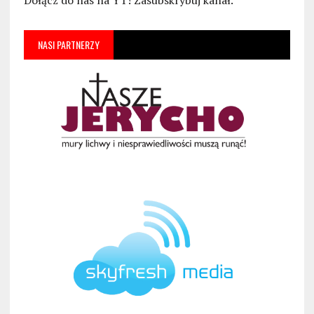
Dołącz do nas na YT! Zasubskrybuj kanał.
NASI PARTNERZY