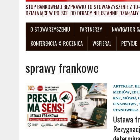
STOP BANKOWEMU BEZPRAWIU TO STOWARZYSZENIE Z 10-L
DZIAŁAJĄCE W POLSCE. OD DEKADY NIEUSTANNIE DZIAŁA
O STOWARZYSZENIU
PARTNERZY
NAWIGATOR 
KONFERENCJA-X-ROCZNICA
WSPIERAJ
PETYCJE
sprawy frankowe
ARTYKUŁY
,
BE
MEDIÓW
,
EDU
KNF
,
MÓWIĄ O
FINANSOWY
,
STANOWISKA
Ustawa fr
Rezygnacj
determina