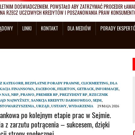
ETNIM DOŚWIADCZENIEM. POWSTAŁO ABY ZATRZYMAĆ PROCEDER ŁAMANI
MY NA RZECZ UCZCIWYCH KREDYTÓW I POSZANOWANIA PRAW KONSUMENT
SĄDOWY
LINKI
KONTAKT
DLA MEDIÓW
PORADY EKSPERT
Z KATEGORII
,
BEZPŁATNE PORADY PRAWNE
,
CLICKMEETING
,
DLA
KACJA FINANSOWA
,
FACEBOOK
,
FELIETON
,
GETBACK
,
INFORMACJE
,
 NAS
,
NBP
,
PRAWO
,
PREMIER RP
,
PREZYDENT RP
,
RZECZNIK
SĄD NAJWYŻSZY
,
SANKCJA KREDYTU DARMOWEGO
,
SEJM
,
 STOWARZYSZENIA
,
URZĄD
,
USTAWY
,
WYDARZENIA
29 MAJA 2026
ankowa po kolejnym etapie prac w Sejmie.
a z zarzutu potrącenia – sukcesem, dzięki
cji strony społecznej.