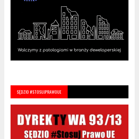
SĘDZIO #STOSUJPRAWOUE