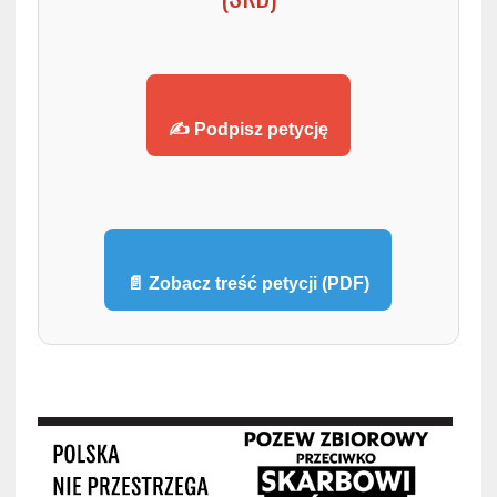
✍️ Podpisz petycję
📄 Zobacz treść petycji (PDF)