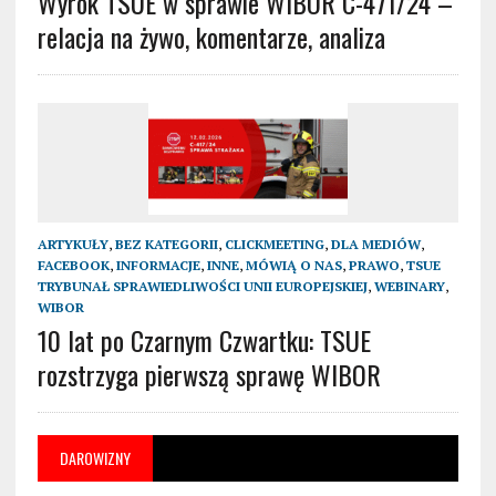
Wyrok TSUE w sprawie WIBOR C-471/24 –
relacja na żywo, komentarze, analiza
ARTYKUŁY
,
BEZ KATEGORII
,
CLICKMEETING
,
DLA MEDIÓW
,
FACEBOOK
,
INFORMACJE
,
INNE
,
MÓWIĄ O NAS
,
PRAWO
,
TSUE
TRYBUNAŁ SPRAWIEDLIWOŚCI UNII EUROPEJSKIEJ
,
WEBINARY
,
WIBOR
10 lat po Czarnym Czwartku: TSUE
rozstrzyga pierwszą sprawę WIBOR
DAROWIZNY