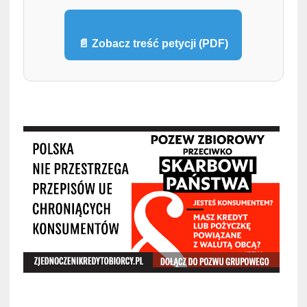
📄 Zobacz treść petycji (PDF)