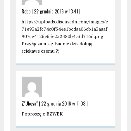
Robb |
22 grudnia 2016 w 13:41
|
https://uploads.disquscdn.com/images/e
71e93a2fc74c0f344e1bcdaa06cb1a3aaaf
907ce4126e65e252480b4c3d716d.png
Przyłączam się. Ładnie dzis dołują
(ciekawe czemu ?)
Z"Ukosa" |
22 grudnia 2016 w 11:03
|
Poproszę o BZWBK