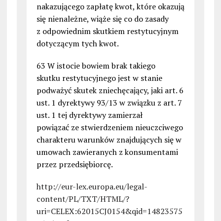
nakazującego zapłatę kwot, które okazują
się nienależne, wiąże się co do zasady
z odpowiednim skutkiem restytucyjnym
dotyczącym tych kwot.
63 W istocie bowiem brak takiego
skutku restytucyjnego jest w stanie
podważyć skutek zniechęcający, jaki art. 6
ust. 1 dyrektywy 93/13 w związku z art. 7
ust. 1 tej dyrektywy zamierzał
powiązać ze stwierdzeniem nieuczciwego
charakteru warunków znajdujących się w
umowach zawieranych z konsumentami
przez przedsiębiorcę.
http://eur-lex.europa.eu/legal-
content/PL/TXT/HTML/?
uri=CELEX:62015CJ0154&qid=14823575