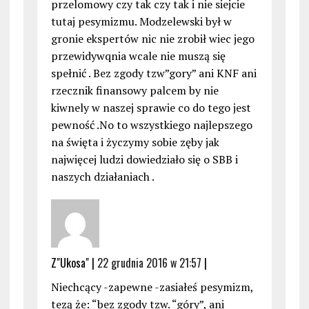
przelomowy czy tak czy tak i nie siejcie
tutaj pesymizmu. Modzelewski był w
gronie ekspertów nic nie zrobił wiec jego
przewidywqnia wcale nie muszą się
spełnić . Bez zgody tzw”gory” ani KNF ani
rzecznik finansowy palcem by nie
kiwnely w naszej sprawie co do tego jest
pewność .No to wszystkiego najlepszego
na święta i życzymy sobie zęby jak
najwięcej ludzi dowiedziało się o SBB i
naszych działaniach .
Z"Ukosa" |
22 grudnia 2016 w 21:57
|
Niechcący -zapewne -zasiałeś pesymizm,
tezą że: “bez zgody tzw. “góry”, ani