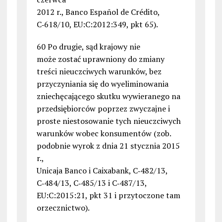
2012 r., Banco Español de Crédito,
C‑618/10, EU:C:2012:349, pkt 65).
60 Po drugie, sąd krajowy nie
może zostać uprawniony do zmiany
treści nieuczciwych warunków, bez
przyczyniania się do wyeliminowania
zniechęcającego skutku wywieranego na
przedsiębiorców poprzez zwyczajne i
proste niestosowanie tych nieuczciwych
warunków wobec konsumentów (zob.
podobnie wyrok z dnia 21 stycznia 2015
r.,
Unicaja Banco i Caixabank, C‑482/13,
C‑484/13, C‑485/13 i C‑487/13,
EU:C:2015:21, pkt 31 i przytoczone tam
orzecznictwo).