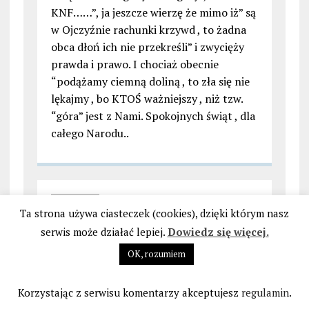
KNF……”, ja jeszcze wierzę że mimo iż” są
w Ojczyźnie rachunki krzywd , to żadna
obca dłoń ich nie przekreśli” i zwycięży
prawda i prawo. I chociaż obecnie
“podążamy ciemną doliną , to zła się nie
lękajmy , bo KTOŚ ważniejszy , niż tzw.
“góra” jest z Nami. Spokojnych świąt , dla
całego Narodu..
Ta strona używa ciasteczek (cookies), dzięki którym nasz
serwis może działać lepiej.
Dowiedz się więcej.
OK, rozumiem
Robert |
22 grudnia 2016 w 23:34
|
Czy kredyty frankowe to problem tylko
Korzystając z serwisu komentarzy akceptujesz
regulamin
.
tych, którzy muszą je spłacać? 07.12.2016