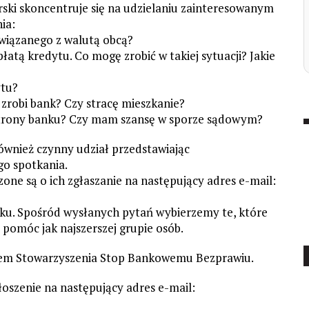
ski skoncentruje się na udzielaniu zainteresowanym
ia:
owiązanego z walutą obcą?
tą kredytu. Co mogę zrobić w takiej sytuacji? Jakie
ytu?
o zrobi bank? Czy stracę mieszkanie?
e strony banku? Czy mam szansę w sporze sądowym?
również czynny udział przedstawiając
o spotkania.
one są o ich zgłaszanie na następujący adres e-mail:
oku. Spośród wysłanych pytań wybierzemy te, które
b pomóc jak najszerszej grupie osób.
atem Stowarzyszenia Stop Bankowemu Bezprawiu.
łoszenie na następujący adres e-mail: