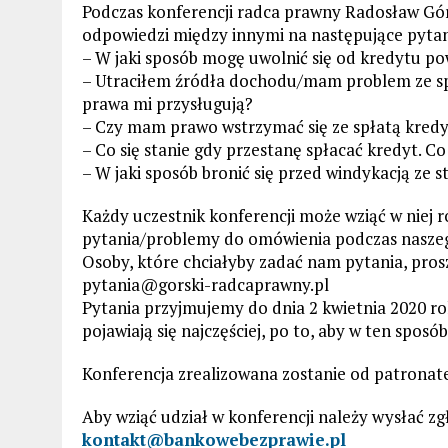
Podczas konferencji radca prawny Radosław Gór
odpowiedzi między innymi na następujące pytan
– W jaki sposób mogę uwolnić się od kredytu p
– Utraciłem źródła dochodu/mam problem ze spła
prawa mi przysługują?
– Czy mam prawo wstrzymać się ze spłatą kred
– Co się stanie gdy przestanę spłacać kredyt. C
– W jaki sposób bronić się przed windykacją z
Każdy uczestnik konferencji może wziąć w niej 
pytania/problemy do omówienia podczas naszeg
Osoby, które chciałyby zadać nam pytania, prosz
pytania@gorski-radcaprawny.pl
Pytania przyjmujemy do dnia 2 kwietnia 2020 r
pojawiają się najczęściej, po to, aby w ten sposó
Konferencja zrealizowana zostanie od patron
Aby wziąć udział w konferencji należy wysłać zg
kontakt@bankowebezprawie.pl