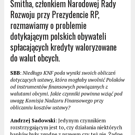
Smitha, członkiem Narodowej Rady
Rozwoju przy Prezydencie RP,
rozmawiamy o problemie
dotykającym polskich obywateli
spłacających kredyty waloryzowane
do walut obcych.
SBB
:
Niedługo KNF poda wyniki swoich obliczeń
dotyczących ustawy, która mogłaby uwolnić Polaków
od instrumentów finansowych powiązanych z
walutami obcymi. Jakie czynniki powinna wziąć pod
uwagę Komisja Nadzoru Finansowego przy
obliczaniu kosztów ustawy?
Andrzej Sadowski
: Jedynym czynnikiem
rozstrzygającym jest to, czy działania niektórych
banków były zgodne z prawem czy też nie. Żadne