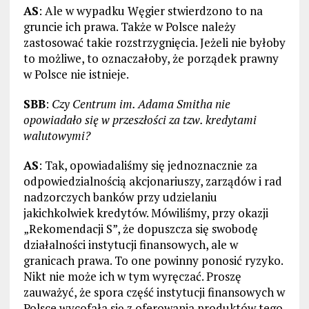
AS
: Ale w wypadku Węgier stwierdzono to na
gruncie ich prawa. Także w Polsce należy
zastosować takie rozstrzygnięcia. Jeżeli nie byłoby
to możliwe, to oznaczałoby, że porządek prawny
w Polsce nie istnieje.
SBB
:
Czy Centrum im. Adama Smitha nie
opowiadało się w przeszłości za tzw. kredytami
walutowymi?
AS
: Tak, opowiadaliśmy się jednoznacznie za
odpowiedzialnością akcjonariuszy, zarządów i rad
nadzorczych banków przy udzielaniu
jakichkolwiek kredytów. Mówiliśmy, przy okazji
„Rekomendacji S”, że dopuszcza się swobodę
działalności instytucji finansowych, ale w
granicach prawa. To one powinny ponosić ryzyko.
Nikt nie może ich w tym wyręczać. Proszę
zauważyć, że spora część instytucji finansowych w
Polsce wycofała się z oferowania produktów tego