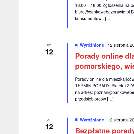
a
W
16.00 – 18.00 Zgłoszenia na p
n
biuro@bankowebezprawie.pl
Be
y
konsumentów . […]
i
d
a
u
r
i
z
Wyróżnione
12 sierpnia 
PT.
12
e
w
Porady online dl
n
i
pomorskiego, wie
i
a
d
Porady online dla mieszkańców:
.
o
TERMIN PORADY: Piątek 12.08.
na adres:
poznan@bankowebez
k
przedsiębiorców […]
a
c
Wyróżnione
12 sierpnia 
PT.
12
h
Bezpłatne porad