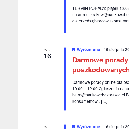
TERMIN PORADY: piątek 12.08.
na adres:
krakow@bankowebez
dla przedsiębiorców i konsume
Wyróżnione
16 sierpnia 
WT.
16
Darmowe porady 
poszkodowanyc
Darmowe porady online dla 
10.00 – 12.00 Zgłoszenia na p
biuro@bankowebezprawie.pl
Be
konsumentów . […]
Wyróżnione
16 sierpnia 
WT.