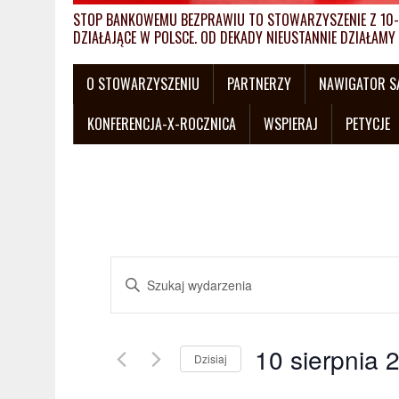
STOP BANKOWEMU BEZPRAWIU TO STOWARZYSZENIE Z 10-L
DZIAŁAJĄCE W POLSCE. OD DEKADY NIEUSTANNIE DZIAŁA
O STOWARZYSZENIU
PARTNERZY
NAWIGATOR 
KONFERENCJA-X-ROCZNICA
WSPIERAJ
PETYCJE
W
W
y
p
i
d
s
10 sierpnia 
a
Dzisiaj
z
W
s