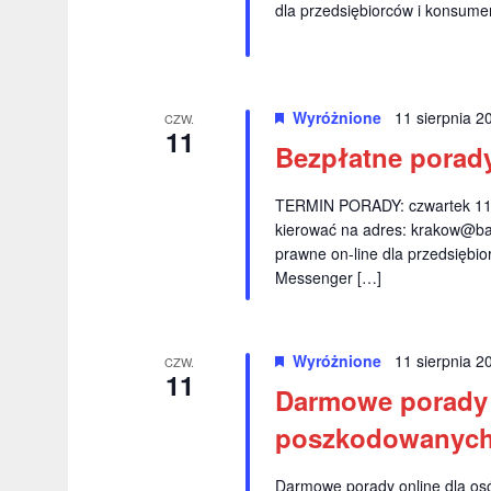
dla przedsiębiorców i konsume
j
j
w
a
g
p
s
Wyróżnione
11 sierpnia 
CZW.
ł
o
11
Bezpłatne porady
o
w
w
TERMIN PORADY: czwartek 11.
a
y
kierować na adres:
krakow@ba
k
s
prawne on-line dla przedsiębio
l
Messenger […]
z
u
c
u
z
Wyróżnione
11 sierpnia 
CZW.
k
o
11
Darmowe porady 
w
i
e
poszkodowanyc
w
g
o
Darmowe porady online dla o