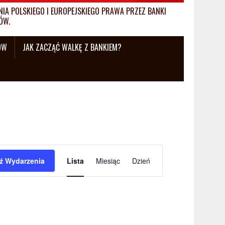
A POLSKIEGO I EUROPEJSKIEGO PRAWA PRZEZ BANKI
ÓW.
ÓW
JAK ZACZĄĆ WALKĘ Z BANKIEM?
W
ź Wydarzenia
Lista
Miesiąc
Dzień
y
d
a
r