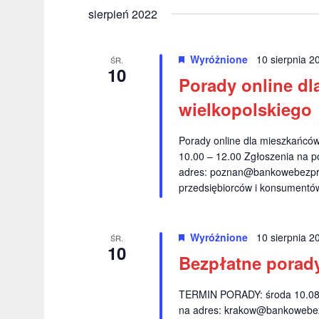
r
y
ł
sierpień 2022
z
b
o
i
e
w
Wyróżnione
10 sierpnia 
e
ŚR.
o
10
n
r
Porady online dl
k
i
z
l
wielkopolskiego
d
u
a
a
c
Porady online dla mieszkańcó
N
t
z
10.00 – 12.00 Zgłoszenia na p
ę
o
adres:
poznan@bankowebezpra
a
.
w
przedsiębiorców i konsumentów
w
e
.
i
Wyróżnione
10 sierpnia 
ŚR.
S
10
g
Bezpłatne porad
z
a
u
k
TERMIN PORADY: środa 10.08.2
c
na adres:
krakow@bankowebez
a