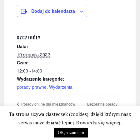
Dodaj do kalendarza
SZCZEGÓŁY
Data:
10 sierpnia 2022
Czas:
12:00 -14:00
Wydarzenie kategorie:
porady prawne
,
Wydarzenia
Bezpłatne porady
Porady online dla mieszkańców:
woj. wielkopolskiego
dla Katowic
Ta strona używa ciasteczek (cookies), dzięki którym nasz
serwis może działać lepiej.
Dowiedz się więcej.
OK, rozumiem
STOP BANKOWEMU BEZPRAWIU
|
POLITYKA PRYWATNOŚCI I PLIKÓW COOKIES
|