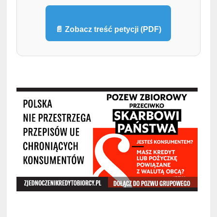
📄 Zobacz treść petycji (PDF)