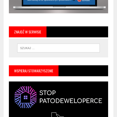
ZNAJDŹ W SERWISIE
WSPIERAJ STOWARZYSZENIE