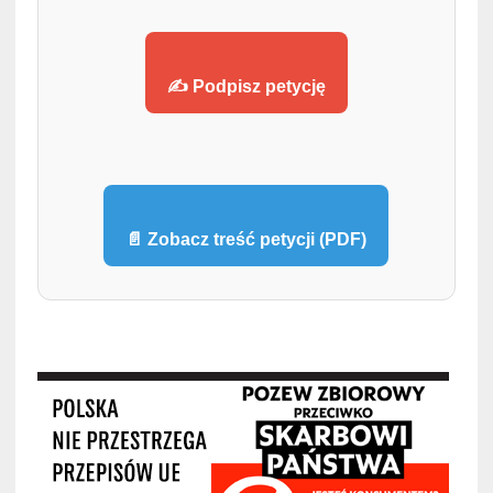
✍️ Podpisz petycję
📄 Zobacz treść petycji (PDF)