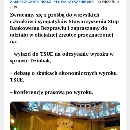
ZAMIESZCZONE PRZEZ:
STOWARZYSZENIE SBB
22 WRZEŚNIA
2019
Zwracamy się z prośbą do wszystkich
członków i sympatyków Stowarzyszenia Stop
Bankowemu Bezprawiu i zapraszamy do
udziału w oficjalnej zrzutce przeznaczonej
na:
– wyjazd do TSUE na odczytanie wyroku w
sprawie Dziubak,
– debatę o skutkach ekonomicznych wyroku
TSUE,
– konferencję prasową po wyroku.