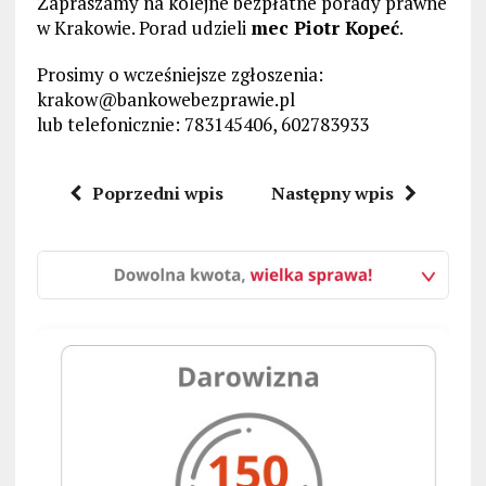
Zapraszamy na kolejne bezpłatne porady prawne
w Krakowie. Porad udzieli
mec Piotr Kopeć
.
Prosimy o wcześniejsze zgłoszenia:
krakow@bankowebezprawie.pl
lub telefonicznie: 783145406, 602783933
Poprzedni wpis
Następny wpis