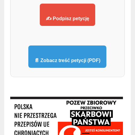
✍️ Podpisz petycję
📄 Zobacz treść petycji (PDF)