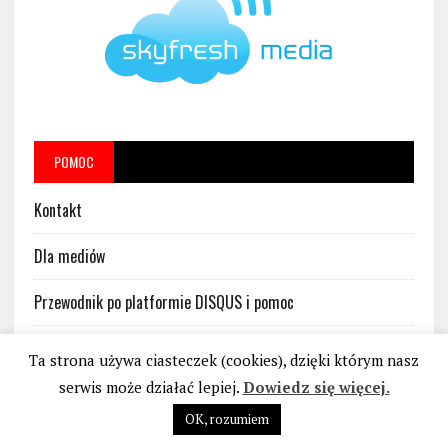
POMOC
Kontakt
Dla mediów
Przewodnik po platformie DISQUS i pomoc
Regulamin platformy DISQUS w serwisie BankoweBezprawie.pl
Ta strona używa ciasteczek (cookies), dzięki którym nasz
serwis może działać lepiej.
Dowiedz się więcej.
OK, rozumiem
STOP BANKOWEMU BEZPRAWIU
|
POLITYKA PRYWATNOŚCI I PLIKÓW COOKIES
|