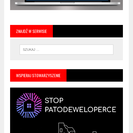
ZNAJDŹ W SERWISIE
WSPIERAJ STOWARZYSZENIE