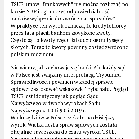
TSUE umów „frankowych” nie można rozliczać po
kursie NBP i ograniczyć odpowiedzialność
banków wyłącznie do zwrócenia „spreadów”.
W praktyce ten wyrok oznacza, że kredytobiorcy
przez lata płacili bankom zawyżone kwoty.
Często są to kwoty rzędu kilkudziesięciu tysięcy
złotych. Teraz te kwoty powinny zostać zwrócone
polskim rodzinom.
Nie wiemy, jak zachowają się banki. Ale każdy sąd
w Polsce jest związany interpretacją Trybunału
Sprawiedliwości i powinien w każdej sprawie
sądowej zastosować wskazówki Trybunału. Pogląd
TSUE jest identyczny jak pogląd Sądu
Najwyższego w dwóch wyrokach Sądu
Najwyższego z 4.04 i 9.05.2019 r.
Wielu sędziów w Polsce czekało na dzisiejszy
wyrok. Wielka liczba spraw sądowych została
oficjalnie zawieszona do czasu wyroku TSUE.
Naszym zdaniem zdaniem, sędziowie oczekiwali