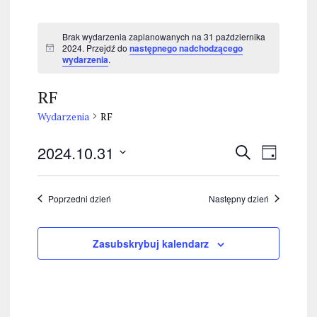
Brak wydarzenia zaplanowanych na 31 października
2024. Przejdź do
następnego nadchodzącego
P
wydarzenia
.
o
w
i
RF
a
d
Wydarzenia
RF
o
m
i
W
W
2024.10.31
S
e
D
n
z
y
W
y
z
i
u
y
e
i
d
d
k
Poprzedni dzień
Następny dzień
e
b
a
a
ń
a
i
j
r
e
Zasubskrybuj kalendarz
r
z
r
z
z
e
d
e
n
a