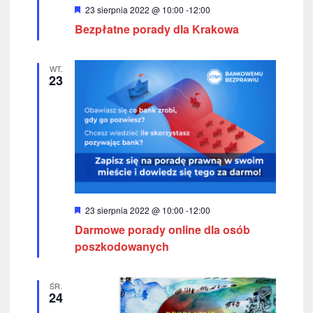
W
23 sierpnia 2022 @ 10:00
-
12:00
y
Bezpłatne porady dla Krakowa
r
ó
ż
n
WT.
i
23
o
n
e
W
23 sierpnia 2022 @ 10:00
-
12:00
y
Darmowe porady online dla osób
r
ó
poszkodowanych
ż
n
i
ŚR.
o
24
n
e