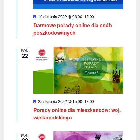
z
u
W
19 sierpnia 2022 @ 08:00
-
17:00
y
k
Darmowe porady online dla osób
r
ó
poszkodowanych
i
ż
n
w
i
PON.
o
22
a
n
e
n
i
u
i
W
22 sierpnia 2022 @ 15:00
-
17:00
y
Porady online dla mieszkańców: woj.
r
w
ó
wielkopolskiego
ż
i
n
i
d
PON.
o