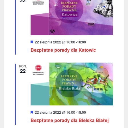
22
n
o
e
k
a
c
W
22 sierpnia 2022 @ 16:00
-
18:00
h
y
Bezpłatne porady dla Katowic
r
ó
ż
n
PON.
i
22
o
n
e
W
22 sierpnia 2022 @ 16:00
-
18:00
y
Bezpłatne porady dla Bielska Białej
r
ó