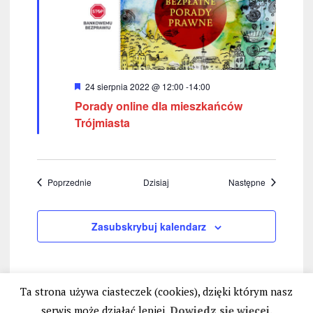
W
24 sierpnia 2022 @ 12:00
-
14:00
y
Porady online dla mieszkańców
r
ó
Trójmiasta
ż
n
i
o
n
Wydarzenia
Wydarzenia
Poprzednie
Dzisiaj
Następne
e
Zasubskrybuj kalendarz
Ta strona używa ciasteczek (cookies), dzięki którym nasz
serwis może działać lepiej.
Dowiedz się więcej.