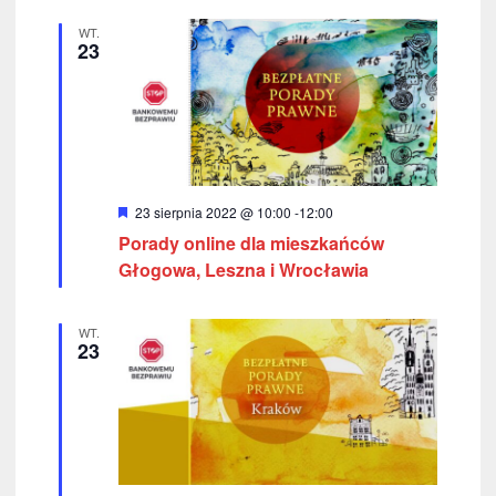
ż
n
WT.
i
23
o
n
e
W
23 sierpnia 2022 @ 10:00
-
12:00
y
Porady online dla mieszkańców
r
ó
Głogowa, Leszna i Wrocławia
ż
n
i
WT.
o
23
n
e