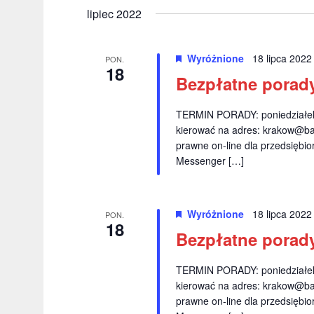
r
y
ł
lipiec 2022
z
b
o
i
e
w
Wyróżnione
18 lipca 202
e
PON.
o
18
n
r
Bezpłatne porad
k
i
z
l
d
u
TERMIN PORADY: poniedziałek 
a
kierować na adres:
a
krakow@ba
c
N
prawne on-line dla przedsiębio
t
z
Messenger […]
ę
o
a
.
w
w
e
Wyróżnione
18 lipca 202
PON.
.
i
18
Bezpłatne porady
S
g
z
TERMIN PORADY: poniedziałek 
a
u
kierować na adres:
krakow@ba
k
c
prawne on-line dla przedsiębio
a