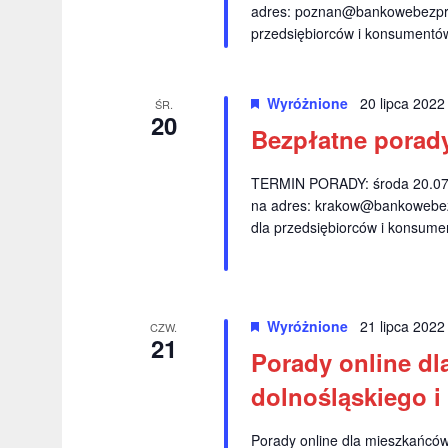
a
adres:
poznan@bankowebezpra
W
n
przedsiębiorców i konsumentów
y
i
d
a
u
Wyróżnione
20 lipca 202
ŚR.
r
20
Bezpłatne porad
i
z
e
w
TERMIN PORADY: środa 20.07.2
n
na adres:
krakow@bankowebez
i
i
dla przedsiębiorców i konsume
a
d
.
o
k
Wyróżnione
21 lipca 202
CZW.
21
Porady online dl
a
dolnośląskiego i
c
h
Porady online dla mieszkańców