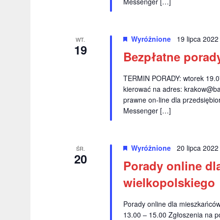
Messenger […]
j
j
w
a
g
Wyróżnione
19 lipca 202
WT.
p
s
19
Bezpłatne porad
ł
o
o
w
TERMIN PORADY: wtorek 19.07
w
kierować na adres:
krakow@ba
a
y
prawne on-line dla przedsiębio
k
Messenger […]
s
l
z
u
c
u
Wyróżnione
20 lipca 202
ŚR.
z
20
Porady online dl
k
o
wielkopolskiego
w
i
e
w
g
Porady online dla mieszkańcó
13.00 – 15.00 Zgłoszenia na p
o