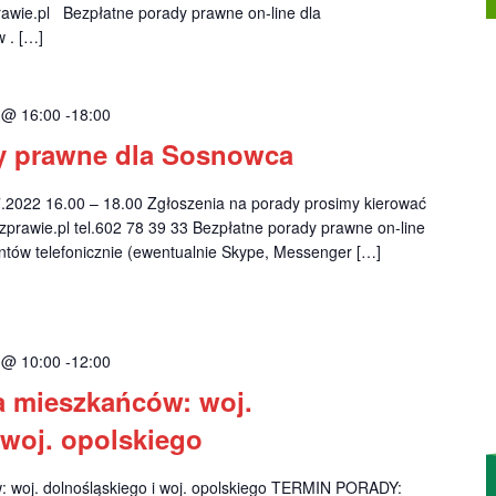
wie.pl
Bezpłatne porady prawne on-line dla
 . […]
2 @ 16:00
-
18:00
y prawne dla Sosnowca
022 16.00 – 18.00 Zgłoszenia na porady prosimy kierować
prawie.pl
tel.602 78 39 33 Bezpłatne porady prawne on-line
ntów telefonicznie (ewentualnie Skype, Messenger […]
2 @ 10:00
-
12:00
a mieszkańców: woj.
 woj. opolskiego
: woj. dolnośląskiego i woj. opolskiego TERMIN PORADY: