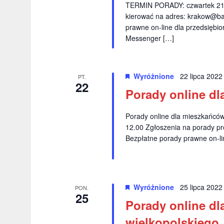
TERMIN PORADY: czwartek 21.
kierować na adres:
krakow@ba
prawne on-line dla przedsiębio
Messenger […]
Wyróżnione
22 lipca 202
PT.
22
Porady online d
Porady online dla mieszkańc
12.00 Zgłoszenia na porady p
Bezpłatne porady prawne on-lin
Wyróżnione
25 lipca 202
PON.
25
Porady online dl
wielkopolskiego