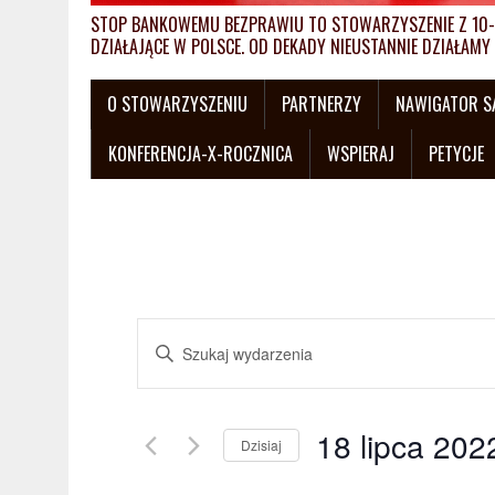
STOP BANKOWEMU BEZPRAWIU TO STOWARZYSZENIE Z 10-L
DZIAŁAJĄCE W POLSCE. OD DEKADY NIEUSTANNIE DZIAŁA
O STOWARZYSZENIU
PARTNERZY
NAWIGATOR 
KONFERENCJA-X-ROCZNICA
WSPIERAJ
PETYCJE
W
W
y
p
i
d
s
18 lipca 202
a
Dzisiaj
z
W
s