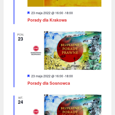
o
W
23 maja 2022 @ 16:00
-
18:00
k
y
Porady dla Krakowa
r
a
ó
ż
c
n
PON.
i
23
h
o
n
e
W
23 maja 2022 @ 16:00
-
18:00
y
Porady dla Sosnowca
r
ó
ż
n
WT.
i
24
o
n
e