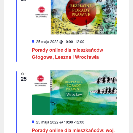
o
n
e
W
25 maja 2022 @ 10:00
-
12:00
y
Porady online dla mieszkańców
r
ó
Głogowa, Leszna i Wrocławia
ż
n
i
ŚR.
o
25
n
e
W
25 maja 2022 @ 10:00
-
12:00
y
Porady online dla mieszkańców: woj.
r