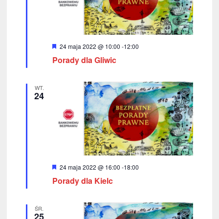
W
24 maja 2022 @ 10:00
-
12:00
y
Porady dla Gliwic
r
ó
ż
n
WT.
i
24
o
n
e
W
24 maja 2022 @ 16:00
-
18:00
y
Porady dla Kielc
r
ó
ż
n
ŚR.
i
25