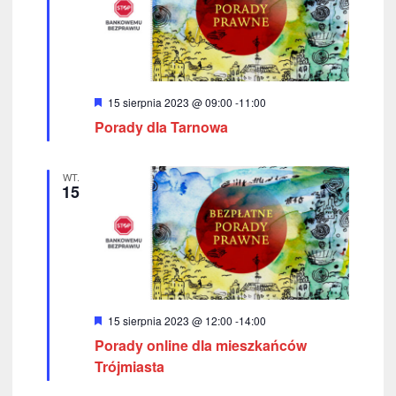
W
15 sierpnia 2023 @ 09:00
-
11:00
y
Porady dla Tarnowa
r
ó
ż
n
WT.
i
15
o
n
e
W
15 sierpnia 2023 @ 12:00
-
14:00
y
Porady online dla mieszkańców
r
ó
Trójmiasta
ż
n