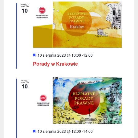
z
n
CZW.
i
10
u
o
n
k
e
i
w
a
W
10 sierpnia 2023 @ 10:00
-
12:00
y
Porady w Krakowie
r
n
ó
ż
i
n
CZW.
i
10
u
o
n
i
e
w
i
W
10 sierpnia 2023 @ 12:00
-
14:00
d
y