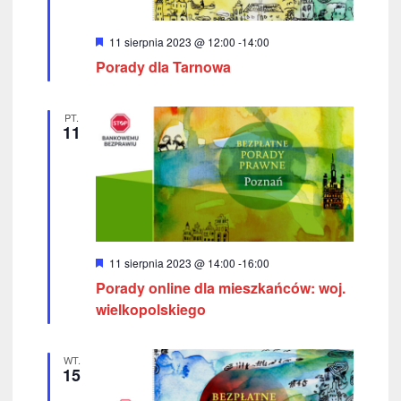
W
11 sierpnia 2023 @ 12:00
-
14:00
y
Porady dla Tarnowa
r
ó
ż
n
PT.
i
11
o
n
e
W
11 sierpnia 2023 @ 14:00
-
16:00
y
Porady online dla mieszkańców: woj.
r
ó
wielkopolskiego
ż
n
i
WT.
o
15
n
e