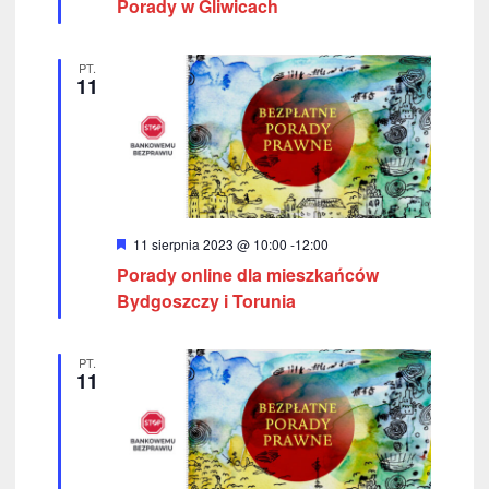
Porady w Gliwicach
r
o
ó
ż
k
n
PT.
i
11
a
o
n
e
c
h
W
11 sierpnia 2023 @ 10:00
-
12:00
y
Porady online dla mieszkańców
r
ó
Bydgoszczy i Torunia
ż
n
i
PT.
o
11
n
e