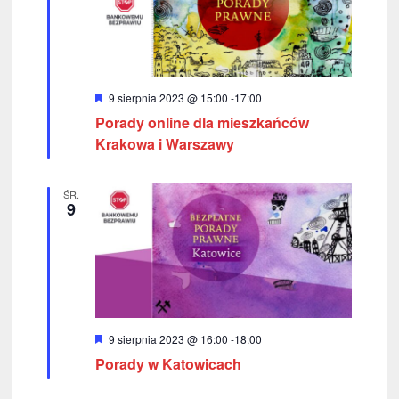
w
k
i
i
n
g
a
W
9 sierpnia 2023 @ 15:00
-
17:00
a
y
Porady online dla mieszkańców
w
r
c
ó
Krakowa i Warszawy
i
ż
n
j
g
i
ŚR.
o
a
9
a
n
e
c
p
j
o
a
w
y
W
9 sierpnia 2023 @ 16:00
-
18:00
y
Porady w Katowicach
s
r
ó
ż