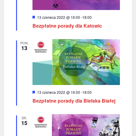
W
13 czerwca 2022 @ 16:00
-
18:00
y
Bezpłatne porady dla Katowic
r
ó
ż
n
PON.
i
13
o
n
e
W
13 czerwca 2022 @ 16:00
-
18:00
y
Bezpłatne porady dla Bielska Białej
r
ó
ż
n
ŚR.
i
15
o
n
e