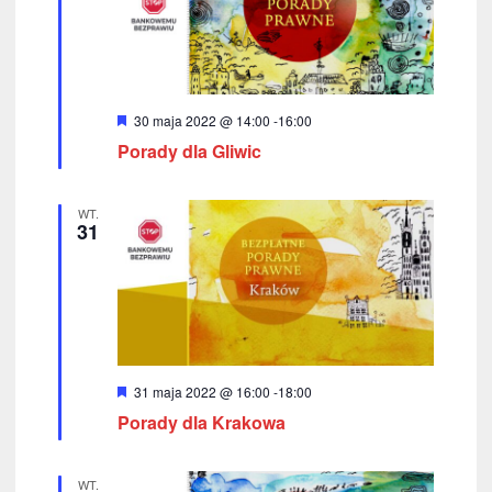
w
k
i
i
n
g
a
W
30 maja 2022 @ 14:00
-
16:00
a
y
Porady dla Gliwic
w
r
c
ó
i
ż
n
j
WT.
g
i
31
o
a
a
n
e
c
p
j
o
a
w
W
31 maja 2022 @ 16:00
-
18:00
y
y
Porady dla Krakowa
r
ó
s
ż
n
WT.