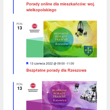
y
Porady online dla mieszkańców: woj.
o
r
ó
wielkopolskiego
ż
k
n
i
a
PON.
o
13
n
c
e
h
W
13 czerwca 2022 @ 09:00
-
11:00
y
Bezpłatne porady dla Rzeszowa
r
ó
ż
n
PON.
i
13
o
n
e