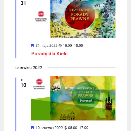
z
i
31
o
u
n
e
k
i
w
W
31 maja 2022 @ 16:00
-
18:00
y
a
Porady dla Kielc
r
ó
n
ż
czerwiec 2022
n
i
i
o
PT.
n
u
10
e
i
w
i
d
W
10 czerwca 2022 @ 08:00
-
17:00