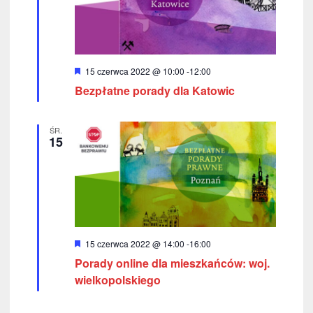
W
15 czerwca 2022 @ 10:00
-
12:00
y
Bezpłatne porady dla Katowic
r
ó
ż
n
ŚR.
i
15
o
n
e
W
15 czerwca 2022 @ 14:00
-
16:00
y
Porady online dla mieszkańców: woj.
r
ó
wielkopolskiego
ż
n
i