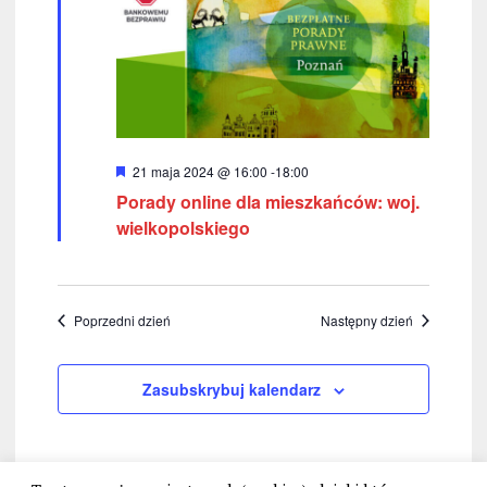
w
k
i
i
n
g
a
a
w
c
W
21 maja 2024 @ 16:00
-
18:00
i
y
Porady online dla mieszkańców: woj.
r
j
g
ó
wielkopolskiego
ż
a
a
n
i
c
p
o
n
j
Poprzedni dzień
Następny dzień
o
e
a
w
Zasubskrybuj kalendarz
y
s