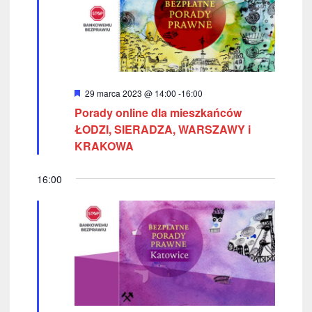
w
k
i
i
n
g
a
a
W
29 marca 2023 @ 14:00
-
16:00
w
y
c
Porady online dla mieszkańców
r
i
ó
ŁODZI, SIERADZA, WARSZAWY i
j
ż
g
KRAKOWA
n
a
i
a
o
16:00
n
c
p
e
j
o
a
w
y
s