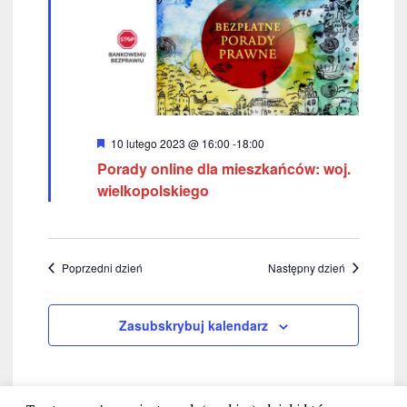
w
k
i
i
n
g
a
a
w
c
W
10 lutego 2023 @ 16:00
-
18:00
i
y
Porady online dla mieszkańców: woj.
r
j
g
ó
wielkopolskiego
ż
a
a
n
i
c
p
o
n
j
Poprzedni dzień
Następny dzień
o
e
a
w
Zasubskrybuj kalendarz
y
s