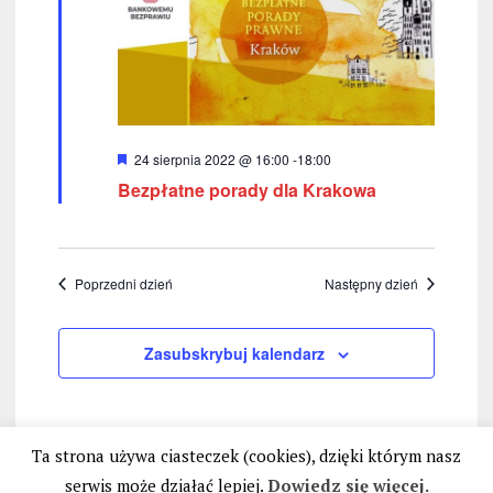
e
o
k
a
c
W
24 sierpnia 2022 @ 16:00
-
18:00
y
h
Bezpłatne porady dla Krakowa
r
ó
ż
n
i
o
Poprzedni dzień
Następny dzień
n
e
Zasubskrybuj kalendarz
Ta strona używa ciasteczek (cookies), dzięki którym nasz
serwis może działać lepiej.
Dowiedz się więcej.