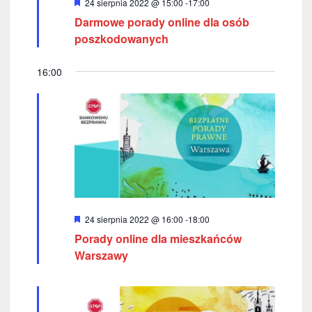
z
W
24 sierpnia 2022 @ 15:00
-
17:00
y
Darmowe porady online dla osób
u
r
ó
poszkodowanych
ż
k
n
i
16:00
i
o
n
w
e
a
n
i
u
W
24 sierpnia 2022 @ 16:00
-
18:00
i
y
Porady online dla mieszkańców
r
w
ó
Warszawy
ż
i
n
i
o
d
n