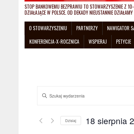
STOP BANKOWEMU BEZPRAWIU TO STOWARZYSZENIE Z 10-L
DZIAŁAJĄCE W POLSCE. OD DEKADY NIEUSTANNIE DZIAŁA
O STOWARZYSZENIU
PARTNERZY
NAWIGATOR 
KONFERENCJA-X-ROCZNICA
WSPIERAJ
PETYCJE
W
W
y
p
i
d
s
18 sierpnia 
a
Dzisiaj
z
W
s