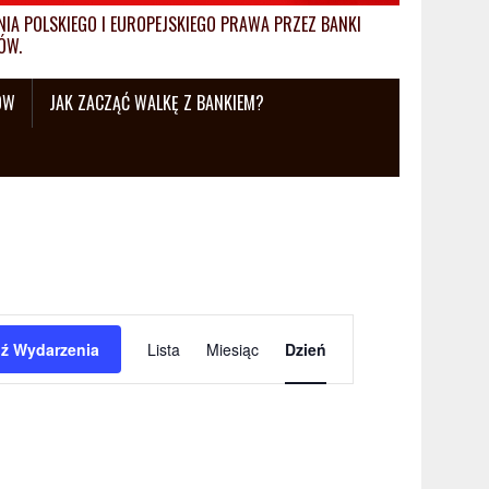
A POLSKIEGO I EUROPEJSKIEGO PRAWA PRZEZ BANKI
ÓW.
ÓW
JAK ZACZĄĆ WALKĘ Z BANKIEM?
W
ź Wydarzenia
Lista
Miesiąc
Dzień
y
d
a
r