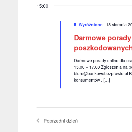
r
y
ł
15:00
z
b
o
i
e
w
Wyróżnione
18 sierpnia 
e
o
n
r
k
Darmowe porady 
i
z
l
poszkodowanyc
d
u
a
a
c
Darmowe porady online dla o
N
t
z
15.00 – 17.00 Zgłoszenia na p
ę
o
a
biuro@bankowebezprawie.pl
Be
.
w
konsumentów . […]
w
e
.
i
S
g
z
a
u
Poprzedni dzień
k
c
a