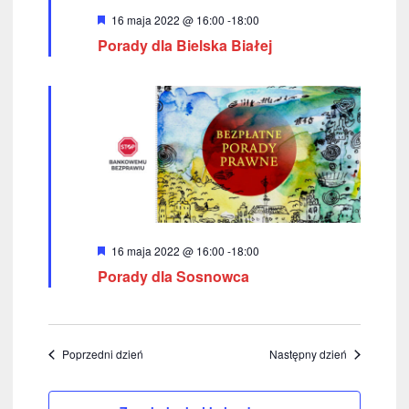
z
W
16 maja 2022 @ 16:00
-
18:00
u
y
Porady dla Bielska Białej
r
ó
k
ż
n
i
i
o
w
n
e
a
n
i
W
16 maja 2022 @ 16:00
-
18:00
u
y
Porady dla Sosnowca
r
i
ó
ż
n
w
i
o
Poprzedni dzień
Następny dzień
i
n
e
d