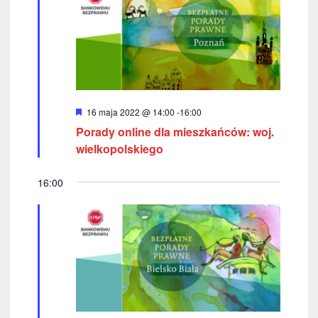
w
k
i
i
n
g
a
a
w
c
W
16 maja 2022 @ 14:00
-
16:00
i
y
Porady online dla mieszkańców: woj.
r
j
g
ó
wielkopolskiego
ż
a
a
n
i
16:00
c
p
o
n
j
o
e
a
w
y
s