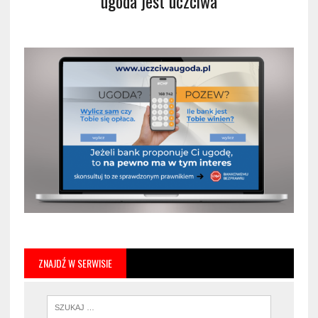
ugoda jest uczciwa
ZNAJDŹ W SERWISIE