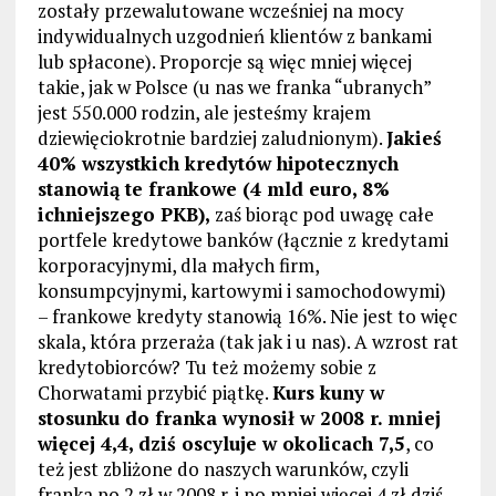
zostały przewalutowane wcześniej na mocy
indywidualnych uzgodnień klientów z bankami
lub spłacone). Proporcje są więc mniej więcej
takie, jak w Polsce (u nas we franka “ubranych”
jest 550.000 rodzin, ale jesteśmy krajem
dziewięciokrotnie bardziej zaludnionym).
Jakieś
40% wszystkich kredytów hipotecznych
stanowią te frankowe (4 mld euro, 8%
ichniejszego PKB),
zaś biorąc pod uwagę całe
portfele kredytowe banków (łącznie z kredytami
korporacyjnymi, dla małych firm,
konsumpcyjnymi, kartowymi i samochodowymi)
– frankowe kredyty stanowią 16%. Nie jest to więc
skala, która przeraża (tak jak i u nas). A wzrost rat
kredytobiorców? Tu też możemy sobie z
Chorwatami przybić piątkę.
Kurs kuny w
stosunku do franka wynosił w 2008 r. mniej
więcej 4,4, dziś oscyluje w okolicach 7,5
, co
też jest zbliżone do naszych warunków, czyli
franka po 2 zł w 2008 r. i po mniej więcej 4 zł dziś.