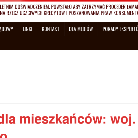
ETNIM DOŚWIADCZENIEM. POWSTAŁO ABY ZATRZYMAĆ PROCEDER ŁAMANI
MY NA RZECZ UCZCIWYCH KREDYTÓW I POSZANOWANIA PRAW KONSUMENT
SĄDOWY
LINKI
KONTAKT
DLA MEDIÓW
PORADY EKSPERT
dla mieszkańców: woj.
go