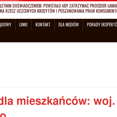
ETNIM DOŚWIADCZENIEM. POWSTAŁO ABY ZATRZYMAĆ PROCEDER ŁAMANI
MY NA RZECZ UCZCIWYCH KREDYTÓW I POSZANOWANIA PRAW KONSUMENT
SĄDOWY
LINKI
KONTAKT
DLA MEDIÓW
PORADY EKSPERT
dla mieszkańców: woj.
go