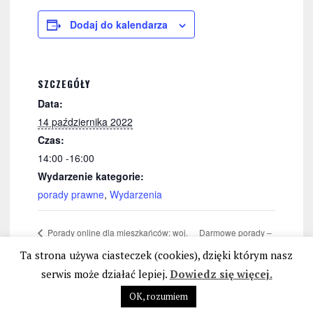
Dodaj do kalendarza
SZCZEGÓŁY
Data:
14 października 2022
Czas:
14:00 -16:00
Wydarzenie kategorie:
porady prawne
,
Wydarzenia
Darmowe porady –
Porady online dla mieszkańców: woj.
wielkopolskiego
Kraków
Ta strona używa ciasteczek (cookies), dzięki którym nasz
serwis może działać lepiej.
Dowiedz się więcej.
OK, rozumiem
STOP BANKOWEMU BEZPRAWIU
|
POLITYKA PRYWATNOŚCI I PLIKÓW COOKIES
|