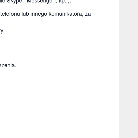
ie Skype, Messenger , itp. ).
telefonu lub innego komunikatora, za
y.
szenia.