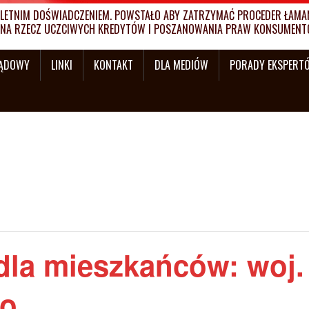
ETNIM DOŚWIADCZENIEM. POWSTAŁO ABY ZATRZYMAĆ PROCEDER ŁAMANI
MY NA RZECZ UCZCIWYCH KREDYTÓW I POSZANOWANIA PRAW KONSUMENT
SĄDOWY
LINKI
KONTAKT
DLA MEDIÓW
PORADY EKSPERT
dla mieszkańców: woj.
go