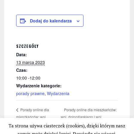
Dodaj do kalendarza
SZCZEGÓŁY
Data:
13 marca 2023
Czas:
10:00 -12:00
Wydarzenie kategorie:
porady prawne
,
Wydarzenia
Porady online dla mieszkańców:
Porady online dla
mieszkańców: woj.
woj. dolnośląskiego i woj.
wielkopolskiego
opolskiego
Ta strona używa ciasteczek (cookies), dzięki którym nasz
serwis może działać lepiej.
Dowiedz się więcej.