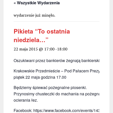
« Wszystkie Wydarzenia
wydarzenie już minęło.
Pikieta “To ostatnia
niedziela…”
22 maja 2015 @ 17:00
-
18:00
Oszukiwani przez bankierów żegnają bankierskiego Pr
Krakowskie Przedmieście – Pod Pałacem Prezydenck
piątek 22 maja godzina 17.00
Będziemy śpiewać pożegnalne piosenki.
Przynosimy chusteczki do machania na pożegnanie i d
ocierania łez.
Facebook:
https://www.facebook.com/events/14398286