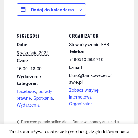
Dodaj do kalendarza
SZCZEGÓŁY
ORGANIZATOR
Data:
Stowarzyszenie SBB
Telefon
6 września 2022
+480510 362 710
Czas:
E-mail
16:00 -18:00
biuro@bankowebezpr
Wydarzenie
awie.pl
kategorie:
Zobacz witrynę
Facebook
,
porady
internetową
prawne
,
Spotkania
,
Organizator
Wydarzenia
Darmowe porady online dla
Darmowe porady online dla
osób poszkodowanych
osób poszkodowanych
Ta strona używa ciasteczek (cookies), dzięki którym nasz