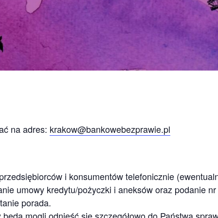
ać na adres:
krakow@bankowebezprawie.pl
przedsiębiorców i konsumentów telefonicznie (ewentualni
nie umowy kredytu/pożyczki i aneksów oraz podanie nr 
anie porada.
y będą mogli odnieść się szczegółowo do Państwa spraw