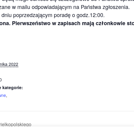
azane w mailu odpowiadającym na Państwa zgłoszenia.
 dniu poprzedzającym poradę o godz.12:00.
czona. Pierwszeństwo w zapisach mają członkowie st
nika 2022
0
 kategorie:
wne
,
ielkopolskiego