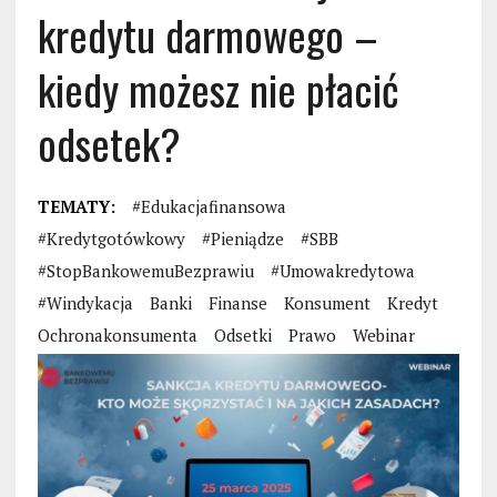
kredytu darmowego –
kiedy możesz nie płacić
odsetek?
TEMATY:
#edukacjafinansowa
#kredytgotówkowy
#pieniądze
#SBB
#StopBankowemuBezprawiu
#umowakredytowa
#windykacja
Banki
Finanse
Konsument
Kredyt
Ochronakonsumenta
Odsetki
Prawo
Webinar