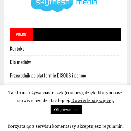
POMOC
Kontakt
Dla mediów
Przewodnik po platformie DISQUS i pomoc
Regulamin platformy DISQUS w serwisie BankoweBezprawie.pl
Ta strona używa ciasteczek (cookies), dzięki którym nasz
serwis może działać lepiej.
Dowiedz się więcej.
OK, rozumiem
STOP BANKOWEMU BEZPRAWIU
|
POLITYKA PRYWATNOŚCI I PLIKÓW COOKIES
|
REGULAMIN STRONY INTERNETOWEJ
|
BIURO@BANKOWEBEZPRAWIE.PL
| 2026
Korzystając z serwisu komentarzy akceptujesz
regulamin
.
ROK