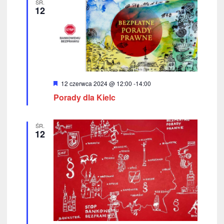
ŚR.
12
W
12 czerwca 2024 @ 12:00
-
14:00
y
Porady dla Kielc
r
ó
ż
n
ŚR.
i
12
o
n
e