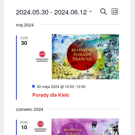
W
W
2024.05.30
 - 
2024.06.12
S
L
z
y
W
y
i
u
maj 2024
y
s
d
d
k
t
b
a
a
CZW.
a
a
30
i
j
r
e
r
z
r
z
z
e
d
e
n
a
i
n
W
30 maja 2024 @ 10:00
-
12:00
t
y
e
Porady dla Kielc
ę
i
r
ó
.
W
ż
a
czerwiec 2024
n
i
i
N
o
d
PON.
n
10
a
e
o