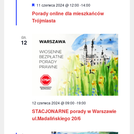
W
11 czerwca 2024 @ 12:00
-
14:00
o
y
Porady online dla mieszkańców
r
k
ó
Trójmiasta
ż
a
n
i
c
ŚR.
o
12
n
e
h
12 czerwca 2024 @ 09:00
-
19:00
STACJONARNE porady w Warszawie
ul.Madalińskiego 20/6