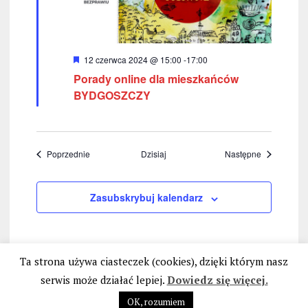
W
12 czerwca 2024 @ 15:00
-
17:00
y
Porady online dla mieszkańców
r
ó
BYDGOSZCZY
ż
n
i
o
n
Wydarzenia
Wydarzenia
Poprzednie
Dzisiaj
Następne
e
Zasubskrybuj kalendarz
Ta strona używa ciasteczek (cookies), dzięki którym nasz
serwis może działać lepiej.
Dowiedz się więcej.
OK, rozumiem