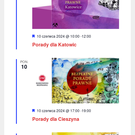
w
k
i
i
n
g
a
W
10 czerwca 2024 @ 10:00
-
12:00
a
y
w
Porady dla Katowic
r
c
ó
i
ż
j
n
g
PON.
i
10
a
o
a
n
c
e
p
j
o
a
w
W
10 czerwca 2024 @ 17:00
-
19:00
y
y
Porady dla Cieszyna
r
s
ó
ż
n