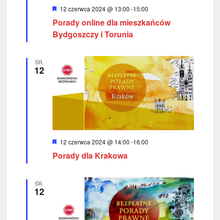
W
12 czerwca 2024 @ 13:00
-
15:00
y
Porady online dla mieszkańców
r
ó
Bydgoszczy i Torunia
ż
n
i
ŚR.
o
12
n
e
W
12 czerwca 2024 @ 14:00
-
16:00
y
Porady dla Krakowa
r
ó
ż
n
ŚR.
i
12
o
n
e