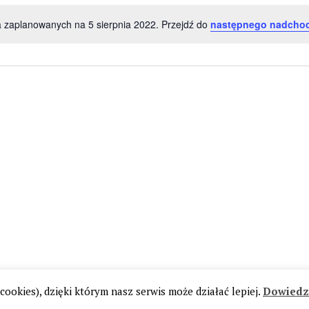
 zaplanowanych na 5 sierpnia 2022. Przejdź do
następnego nadchod
P
o
w
i
a
d
o
m
i
e
n
i
e
cookies), dzięki którym nasz serwis może działać lepiej.
Dowiedz 