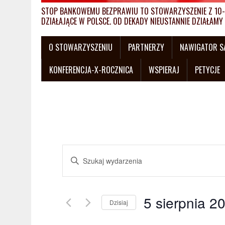
STOP BANKOWEMU BEZPRAWIU TO STOWARZYSZENIE Z 10-L
DZIAŁAJĄCE W POLSCE. OD DEKADY NIEUSTANNIE DZIAŁA
O STOWARZYSZENIU
PARTNERZY
NAWIGATOR 
KONFERENCJA-X-ROCZNICA
WSPIERAJ
PETYCJE
W
W
y
p
i
d
s
5 sierpnia 2
a
Dzisiaj
z
W
s