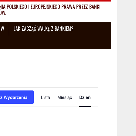
A POLSKIEGO I EUROPEJSKIEGO PRAWA PRZEZ BANKI
ÓW.
ÓW
JAK ZACZĄĆ WALKĘ Z BANKIEM?
W
ź Wydarzenia
Lista
Miesiąc
Dzień
y
d
a
r