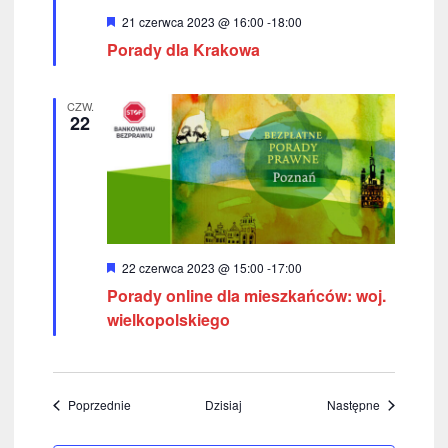
W
21 czerwca 2023 @ 16:00
-
18:00
y
Porady dla Krakowa
r
ó
ż
n
CZW.
i
22
o
n
e
W
22 czerwca 2023 @ 15:00
-
17:00
y
Porady online dla mieszkańców: woj.
r
ó
wielkopolskiego
ż
n
i
o
n
Wydarzenia
Wydarzenia
Poprzednie
Dzisiaj
Następne
e