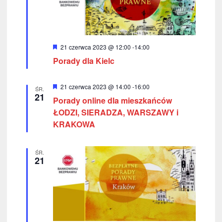
W
21 czerwca 2023 @ 12:00
-
14:00
y
Porady dla Kielc
r
ó
ż
n
W
21 czerwca 2023 @ 14:00
-
16:00
ŚR.
i
y
21
Porady online dla mieszkańców
o
r
n
ó
ŁODZI, SIERADZA, WARSZAWY i
e
ż
KRAKOWA
n
i
o
n
ŚR.
e
21