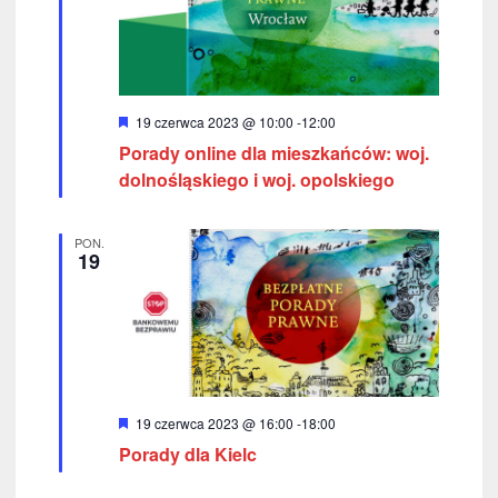
w
k
i
i
n
g
a
W
19 czerwca 2023 @ 10:00
-
12:00
a
y
Porady online dla mieszkańców: woj.
w
r
c
ó
dolnośląskiego i woj. opolskiego
i
ż
n
j
g
i
PON.
o
a
19
a
n
e
c
p
j
o
a
w
y
W
19 czerwca 2023 @ 16:00
-
18:00
y
Porady dla Kielc
s
r
ó
ż