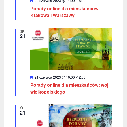
W
20 czerwca 2023 @ 14:00
-
16:00
o
y
Porady online dla mieszkańców
r
ó
Krakowa i Warszawy
k
ż
n
a
i
ŚR.
o
21
c
n
e
h
W
21 czerwca 2023 @ 10:00
-
12:00
y
Porady online dla mieszkańców: woj.
r
ó
wielkopolskiego
ż
n
i
ŚR.
o
21
n
e