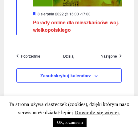
W
8 sierpnia 2022 @ 15:00
-
17:00
y
Porady online dla mieszkańców: woj.
r
ó
wielkopolskiego
ż
n
i
o
n
Wydarzenia
Wydarzenia
Poprzednie
Dzisiaj
Następne
e
Zasubskrybuj kalendarz
Ta strona używa ciasteczek (cookies), dzięki którym nasz
serwis może działać lepiej.
Dowiedz się więcej.
OK, rozumiem
STOP BANKOWEMU BEZPRAWIU
|
POLITYKA PRYWATNOŚCI I PLIKÓW COOKIES
|
REGULAMIN STRONY INTERNETOWEJ
|
BIURO@BANKOWEBEZPRAWIE.PL
| 2026