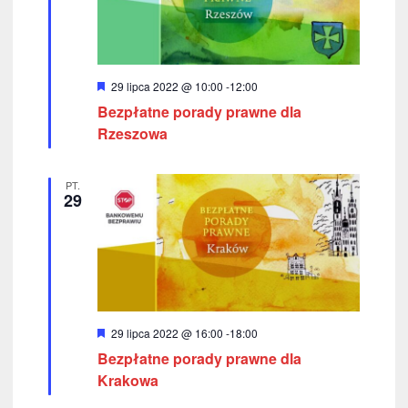
W
29 lipca 2022 @ 10:00
-
12:00
y
Bezpłatne porady prawne dla
r
ó
Rzeszowa
ż
n
i
PT.
o
29
n
e
W
29 lipca 2022 @ 16:00
-
18:00
y
Bezpłatne porady prawne dla
r
ó
Krakowa
ż
n