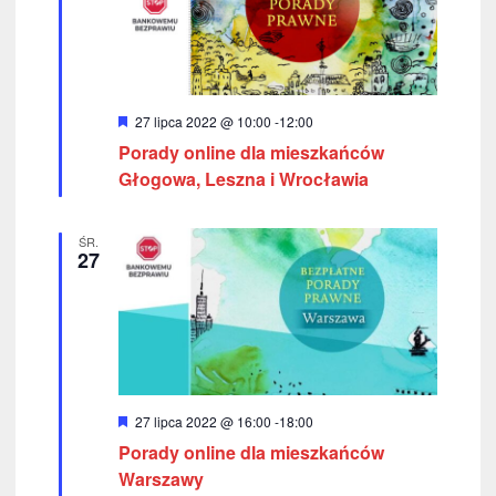
w
k
i
i
n
g
a
W
27 lipca 2022 @ 10:00
-
12:00
a
y
Porady online dla mieszkańców
w
r
c
ó
Głogowa, Leszna i Wrocławia
i
ż
n
j
g
i
ŚR.
o
a
27
a
n
e
c
p
j
o
a
w
y
W
27 lipca 2022 @ 16:00
-
18:00
y
Porady online dla mieszkańców
s
r
ó
Warszawy
ż