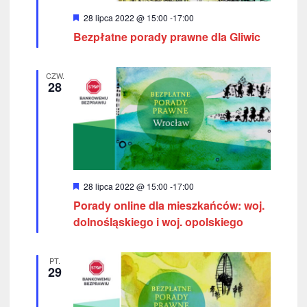
o
W
28 lipca 2022 @ 15:00
-
17:00
y
Bezpłatne porady prawne dla Gliwic
k
r
ó
a
ż
n
CZW.
i
28
c
o
n
h
e
W
28 lipca 2022 @ 15:00
-
17:00
y
Porady online dla mieszkańców: woj.
r
ó
dolnośląskiego i woj. opolskiego
ż
n
i
PT.
o
29
n
e