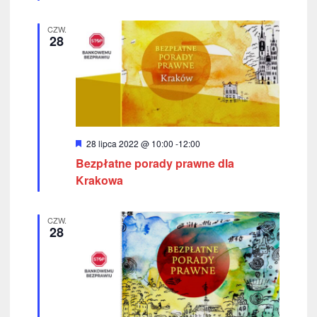
z
n
i
u
CZW.
o
28
n
k
e
i
w
a
W
28 lipca 2022 @ 10:00
-
12:00
n
y
Bezpłatne porady prawne dla
r
i
ó
Krakowa
ż
n
u
i
CZW.
o
i
28
n
e
w
i
d