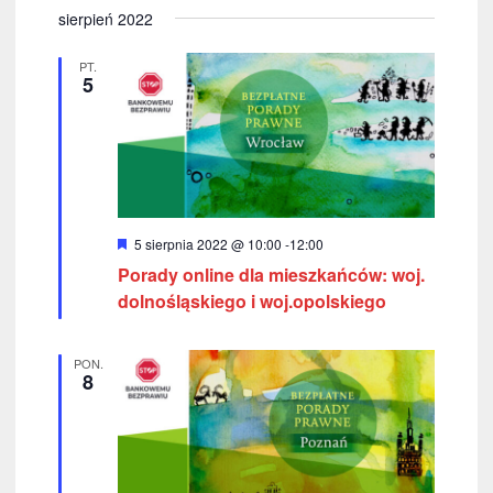
i
sierpień 2022
o
n
PT.
e
5
W
5 sierpnia 2022 @ 10:00
-
12:00
y
Porady online dla mieszkańców: woj.
r
ó
dolnośląskiego i woj.opolskiego
ż
n
i
PON.
o
8
n
e