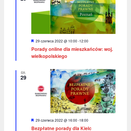
W
29 czerwca 2022 @ 10:00
-
12:00
y
Porady online dla mieszkańców: woj.
r
ó
wielkopolskiego
ż
n
i
ŚR.
o
29
n
e
W
29 czerwca 2022 @ 16:00
-
18:00
y
Bezpłatne porady dla Kielc
r