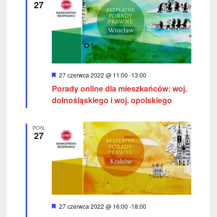
z
i
27
o
u
n
e
k
i
w
W
27 czerwca 2022 @ 11:00
-
13:00
y
a
Porady online dla mieszkańców: woj.
r
ó
dolnośląskiego i woj. opolskiego
n
ż
n
i
i
PON.
o
27
n
u
e
i
w
i
W
27 czerwca 2022 @ 16:00
-
18:00
d
y