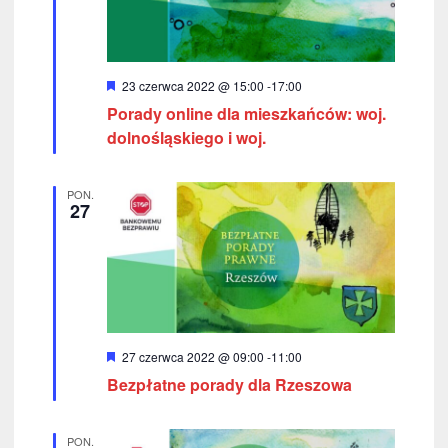
w
k
i
i
n
g
W
23 czerwca 2022 @ 15:00
-
17:00
y
a
Porady online dla mieszkańców: woj.
r
a
ó
dolnośląskiego i woj.
w
ż
c
n
i
i
j
PON.
o
g
27
n
a
e
a
c
p
j
o
a
w
W
27 czerwca 2022 @ 09:00
-
11:00
y
y
Bezpłatne porady dla Rzeszowa
r
ó
s
ż
n
PON.