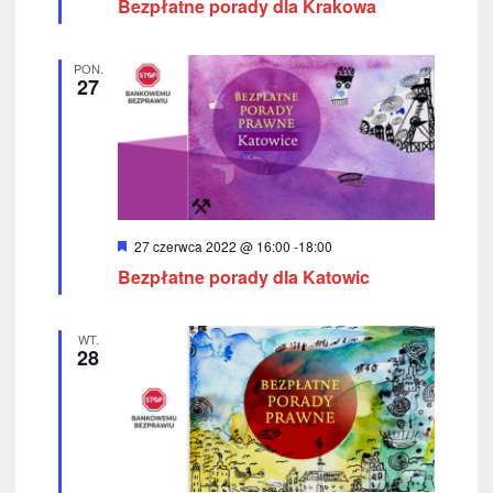
Bezpłatne porady dla Krakowa
r
o
ó
ż
k
n
PON.
i
27
a
o
n
e
c
h
W
27 czerwca 2022 @ 16:00
-
18:00
y
Bezpłatne porady dla Katowic
r
ó
ż
n
WT.
i
28
o
n
e