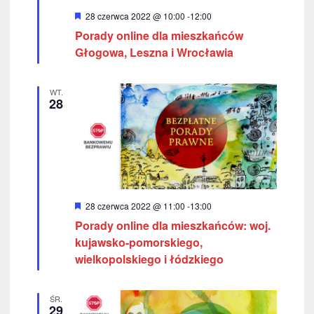
W
28 czerwca 2022 @ 10:00
-
12:00
y
Porady online dla mieszkańców
r
ó
Głogowa, Leszna i Wrocławia
ż
n
i
WT.
o
28
n
e
W
28 czerwca 2022 @ 11:00
-
13:00
y
Porady online dla mieszkańców: woj.
r
ó
kujawsko-pomorskiego,
ż
wielkopolskiego i łódzkiego
n
i
o
n
ŚR.
e
29