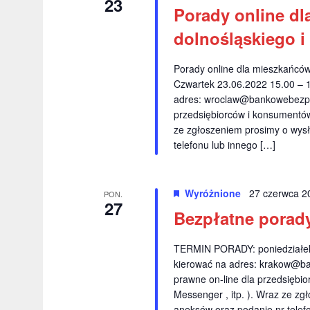
23
Porady online dl
dolnośląskiego i
Porady online dla mieszkańców
Czwartek 23.06.2022 15.00 – 
adres:
wroclaw@bankowebezpr
przedsiębiorców i konsumentów 
ze zgłoszeniem prosimy o wysł
telefonu lub innego […]
Wyróżnione
27 czerwca 2
PON.
27
Bezpłatne porad
TERMIN PORADY: poniedziałek 
kierować na adres:
krakow@ba
prawne on-line dla przedsiębio
Messenger , itp. ). Wraz ze z
aneksów oraz podanie nr telef