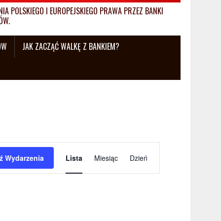
A POLSKIEGO I EUROPEJSKIEGO PRAWA PRZEZ BANKI
ÓW.
ÓW
JAK ZACZĄĆ WALKĘ Z BANKIEM?
W
ź Wydarzenia
Lista
Miesiąc
Dzień
y
d
a
r