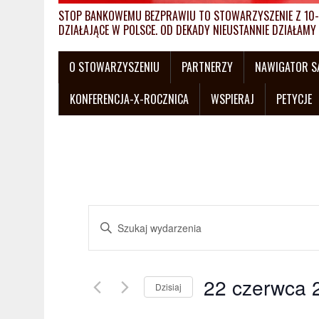
STOP BANKOWEMU BEZPRAWIU TO STOWARZYSZENIE Z 10-L
DZIAŁAJĄCE W POLSCE. OD DEKADY NIEUSTANNIE DZIAŁA
O STOWARZYSZENIU
PARTNERZY
NAWIGATOR 
KONFERENCJA-X-ROCZNICA
WSPIERAJ
PETYCJE
W
W
y
p
i
d
s
22 czerwca 
a
Dzisiaj
z
W
s