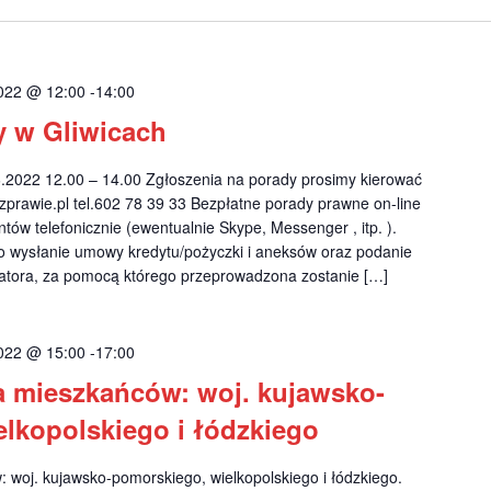
022 @ 12:00
-
14:00
y w Gliwicach
022 12.00 – 14.00 Zgłoszenia na porady prosimy kierować
prawie.pl
tel.602 78 39 33 Bezpłatne porady prawne on-line
tów telefonicznie (ewentualnie Skype, Messenger , itp. ).
o wysłanie umowy kredytu/pożyczki i aneksów oraz podanie
katora, za pomocą którego przeprowadzona zostanie […]
022 @ 15:00
-
17:00
a mieszkańców: woj. kujawsko-
lkopolskiego i łódzkiego
 woj. kujawsko-pomorskiego, wielkopolskiego i łódzkiego.