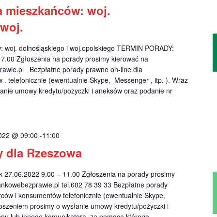
a mieszkańców: woj.
 woj.
: woj. dolnośląskiego i woj.opolskiego TERMIN PORADY:
17.00 Zgłoszenia na porady prosimy kierować na
awie.pl
Bezpłatne porady prawne on-line dla
. telefonicznie (ewentualnie Skype, Messenger , itp. ). Wraz
anie umowy kredytu/pożyczki i aneksów oraz podanie nr
022 @ 09:00
-
11:00
y dla Rzeszowa
27.06.2022 9.00 – 11.00 Zgłoszenia na porady prosimy
nkowebezprawie.pl
tel.602 78 39 33 Bezpłatne porady
rców i konsumentów telefonicznie (ewentualnie Skype,
głoszeniem prosimy o wysłanie umowy kredytu/pożyczki i
onu lub innego komunikatora, za pomocą którego