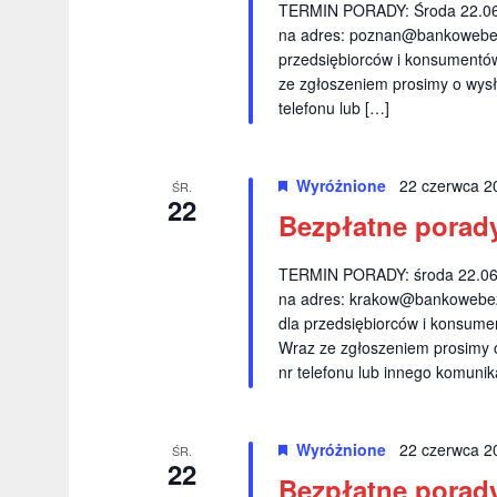
TERMIN PORADY: Środa 22.06.
j
j
na adres:
poznan@bankowebez
w
a
przedsiębiorców i konsumentów 
g
ze zgłoszeniem prosimy o wysł
p
s
telefonu lub […]
ł
o
o
w
w
Wyróżnione
22 czerwca 2
ŚR.
22
a
y
Bezpłatne porady
k
s
l
TERMIN PORADY: środa 22.06.2
z
u
na adres:
krakow@bankowebez
c
dla przedsiębiorców i konsumen
u
Wraz ze zgłoszeniem prosimy 
z
k
nr telefonu lub innego komuni
o
w
i
e
Wyróżnione
22 czerwca 2
w
ŚR.
g
22
Bezpłatne porady
o