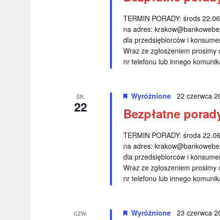
a
W
n
TERMIN PORADY: środs 22.06.2
y
na adres:
krakow@bankowebez
i
d
dla przedsiębiorców i konsumen
a
u
Wraz ze zgłoszeniem prosimy 
r
nr telefonu lub innego komuni
i
z
e
w
n
Wyróżnione
22 czerwca 2
ŚR.
22
i
i
Bezpłatne porad
a
d
.
TERMIN PORADY: środa 22.06.2
o
na adres:
krakow@bankowebez
k
dla przedsiębiorców i konsumen
Wraz ze zgłoszeniem prosimy 
a
nr telefonu lub innego komuni
c
h
Wyróżnione
23 czerwca 2
CZW.