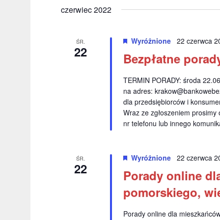
r
y
ł
czerwiec 2022
z
b
o
i
e
w
Wyróżnione
22 czerwca 2
e
ŚR.
o
22
n
r
Bezpłatne porad
k
i
z
l
d
u
TERMIN PORADY: środa 22.06.2
a
na adres:
a
krakow@bankowebez
c
N
dla przedsiębiorców i konsumen
t
z
Wraz ze zgłoszeniem prosimy 
ę
o
a
nr telefonu lub innego komuni
.
w
w
e
.
i
Wyróżnione
22 czerwca 2
ŚR.
22
S
Porady online dl
g
z
pomorskiego, wie
a
u
k
c
Porady online dla mieszkańców:
a