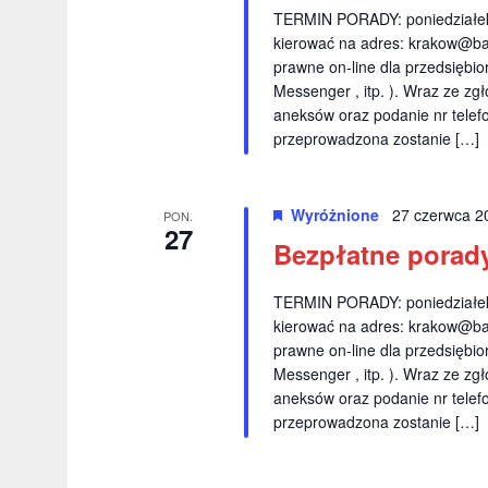
TERMIN PORADY: poniedziałek 
kierować na adres:
krakow@ba
prawne on-line dla przedsiębio
Messenger , itp. ). Wraz ze z
aneksów oraz podanie nr telef
przeprowadzona zostanie […]
Wyróżnione
27 czerwca 2
PON.
27
Bezpłatne porady
TERMIN PORADY: poniedziałek 
kierować na adres:
krakow@ba
prawne on-line dla przedsiębio
Messenger , itp. ). Wraz ze z
aneksów oraz podanie nr telef
przeprowadzona zostanie […]