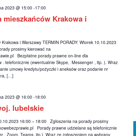
ika 2023 @ 15:00
-
17:00
la mieszkańców Krakowa i
ów Krakowa i Warszawy TERMIN PORADY: Wtorek 10.10.2023
orady prosimy kierować na
wie.pl
Bezpłatne porady prawne on-line dla
. telefonicznie (ewentualnie Skype, Messenger , itp. ). Wraz
anie umowy kredytu/pożyczki i aneksów oraz podanie nr
ra, […]
ika 2023 @ 16:00
-
18:00
oj. lubelskie
0.2023 16:00 – 18:00 Zgłoszenia na porady prosimy
kowebezprawie.pl
Porady prawne udzielane są telefonicznie
r , Zoom, Teams, itp.). Wraz ze zgłoszeniem na wybrany