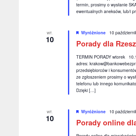
termin, prosimy o wysłanie S
ewentualnych aneksów, lub/i pr
Wyróżnione
10 październ
WT.
10
Porady dla Rzes
TERMIN PORADY wtorek 10.10.
adres:
krakow@bankowebezpra
przedsiębiorców i konsumentów 
ze zgłoszeniem prosimy o wysł
telefonu lub innego komunikat
Dzięki […]
Wyróżnione
10 październ
WT.
10
Porady online dl
Porady online dla mieszkańcó