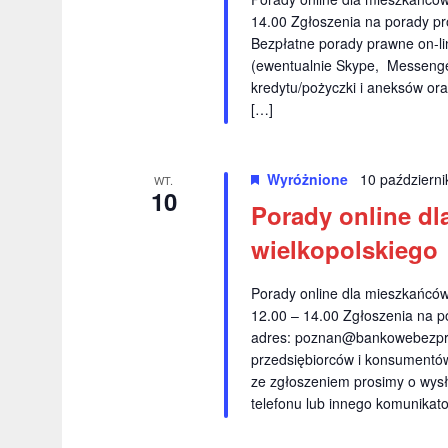
14.00 Zgłoszenia na porady p
Bezpłatne porady prawne on-lin
(ewentualnie Skype, Messenger
kredytu/pożyczki i aneksów or
[…]
Wyróżnione
10 październ
WT.
10
Porady online dl
wielkopolskiego
Porady online dla mieszkańcó
12.00 – 14.00 Zgłoszenia na p
adres:
poznan@bankowebezpra
przedsiębiorców i konsumentów 
ze zgłoszeniem prosimy o wysł
telefonu lub innego komunikato