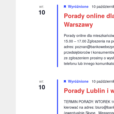
Wyróżnione
10 październ
WT.
10
Porady online d
Warszawy
Porady online dla mieszkańc
15.00 – 17.00 Zgłoszenia na p
adres:
poznan@bankowebezpra
przedsiębiorców i konsumentów 
ze zgłoszeniem prosimy o wysł
telefonu lub innego komunikato
Wyróżnione
10 październ
WT.
10
Porady Lublin i w
TERMIN PORADY: WTOREK 10.1
kierować na adres:
biuro@ban
(ewentualnie Skype, Messenge