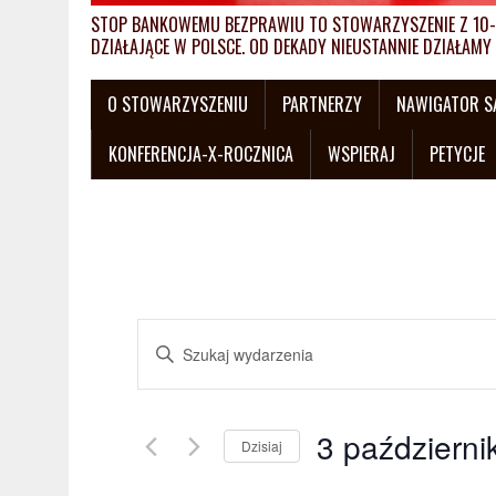
STOP BANKOWEMU BEZPRAWIU TO STOWARZYSZENIE Z 10-L
DZIAŁAJĄCE W POLSCE. OD DEKADY NIEUSTANNIE DZIAŁA
O STOWARZYSZENIU
PARTNERZY
NAWIGATOR 
KONFERENCJA-X-ROCZNICA
WSPIERAJ
PETYCJE
W
W
y
p
i
d
s
3 październi
a
Dzisiaj
z
W
s