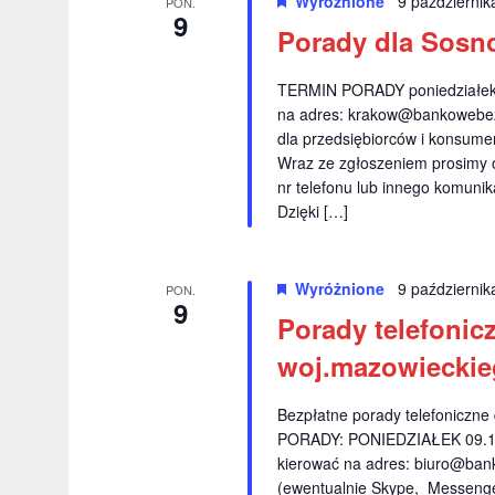
a
Wyróżnione
9 październi
PON.
9
W
Porady dla Sosn
n
y
i
d
TERMIN PORADY poniedziałek 
a
u
na adres:
krakow@bankowebez
r
dla przedsiębiorców i konsumen
i
z
Wraz ze zgłoszeniem prosimy 
e
nr telefonu lub innego komuni
w
Dzięki […]
n
i
i
a
d
Wyróżnione
9 październi
PON.
.
9
o
Porady telefonic
k
woj.mazowieckie
a
Bezpłatne porady telefoniczn
c
PORADY: PONIEDZIAŁEK 09.10.
kierować na adres:
biuro@ban
h
(ewentualnie Skype, Messenge