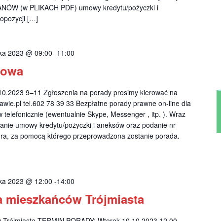
KANÓW (w PLIKACH PDF) umowy kredytu/pożyczki i
opozycji […]
ika 2023 @ 09:00
-
11:00
zowa
2023 9–11 Zgłoszenia na porady prosimy kierować na
wie.pl
tel.602 78 39 33 Bezpłatne porady prawne on-line dla
telefonicznie (ewentualnie Skype, Messenger , itp. ). Wraz
anie umowy kredytu/pożyczki i aneksów oraz podanie nr
ora, za pomocą którego przeprowadzona zostanie porada.
ika 2023 @ 12:00
-
14:00
a mieszkańców Trójmiasta
w Trójmiasta TERMIN PORADY: Wtorek 10.10.2023 12.00 –