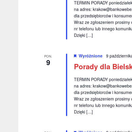
TERMIN PORADY poniedziałek 
j
j
na adres:
krakow@bankowebez
w
a
dla przedsiębiorców i konsumen
g
Wraz ze zgłoszeniem prosimy 
p
s
nr telefonu lub innego komuni
ł
o
Dzięki […]
o
w
w
Wyróżnione
9 październi
a
y
PON.
9
k
Porady dla Bielsk
s
l
z
u
TERMIN PORADY poniedziałek 
c
na adres:
krakow@bankowebez
u
dla przedsiębiorców i konsumen
z
k
Wraz ze zgłoszeniem prosimy 
o
nr telefonu lub innego komuni
w
i
Dzięki […]
e
w
g
o