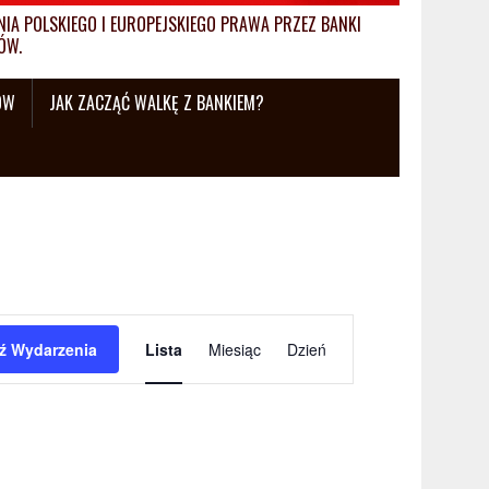
A POLSKIEGO I EUROPEJSKIEGO PRAWA PRZEZ BANKI
ÓW.
ÓW
JAK ZACZĄĆ WALKĘ Z BANKIEM?
W
ź Wydarzenia
Lista
Miesiąc
Dzień
y
d
a
r