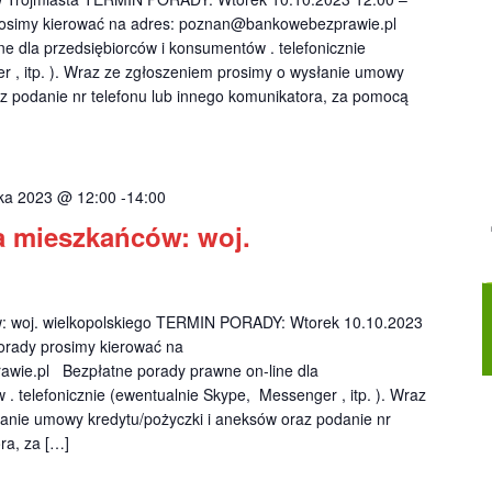
rosimy kierować na adres:
poznan@bankowebezprawie.pl
e dla przedsiębiorców i konsumentów . telefonicznie
 , itp. ). Wraz ze zgłoszeniem prosimy o wysłanie umowy
az podanie nr telefonu lub innego komunikatora, za pomocą
ika 2023 @ 12:00
-
14:00
a mieszkańców: woj.
w: woj. wielkopolskiego TERMIN PORADY: Wtorek 10.10.2023
orady prosimy kierować na
wie.pl
Bezpłatne porady prawne on-line dla
. telefonicznie (ewentualnie Skype, Messenger , itp. ). Wraz
anie umowy kredytu/pożyczki i aneksów oraz podanie nr
ra, za […]