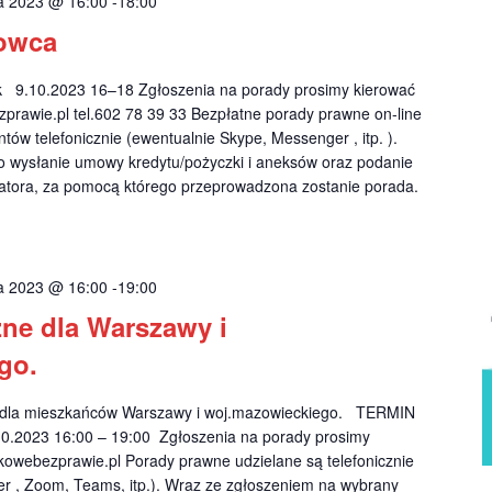
ka 2023 @ 16:00
-
18:00
owca
9.10.2023 16–18 Zgłoszenia na porady prosimy kierować
prawie.pl
tel.602 78 39 33 Bezpłatne porady prawne on-line
tów telefonicznie (ewentualnie Skype, Messenger , itp. ).
o wysłanie umowy kredytu/pożyczki i aneksów oraz podanie
katora, za pomocą którego przeprowadzona zostanie porada.
ka 2023 @ 16:00
-
19:00
zne dla Warszawy i
go.
e dla mieszkańców Warszawy i woj.mazowieckiego. TERMIN
2023 16:00 – 19:00 Zgłoszenia na porady prosimy
kowebezprawie.pl
Porady prawne udzielane są telefonicznie
r , Zoom, Teams, itp.). Wraz ze zgłoszeniem na wybrany