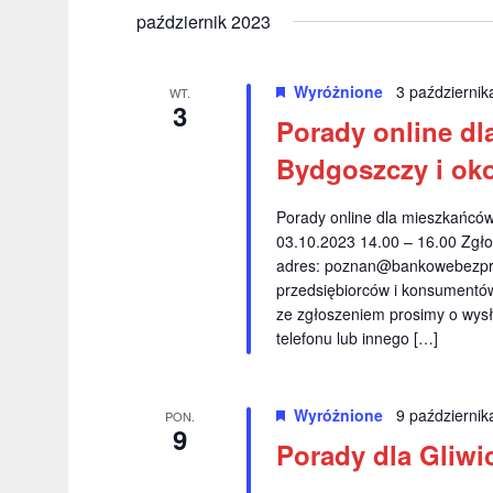
r
y
ł
październik 2023
z
b
o
i
e
w
Wyróżnione
3 październi
e
WT.
o
3
n
r
Porady online dl
k
i
z
l
Bydgoszczy i oko
d
u
a
a
c
Porady online dla mieszkańcó
N
t
z
03.10.2023 14.00 – 16.00 Zgło
ę
o
adres:
poznan@bankowebezpra
a
.
w
przedsiębiorców i konsumentów 
w
ze zgłoszeniem prosimy o wysł
e
telefonu lub innego […]
.
i
S
g
z
Wyróżnione
9 październi
PON.
a
u
9
Porady dla Gliwi
k
c
a